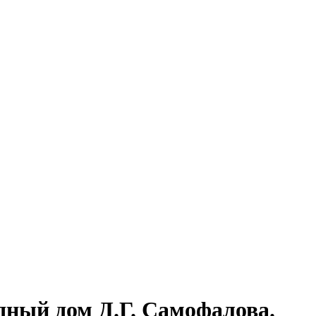
дный дом Д.Г. Самофалова.