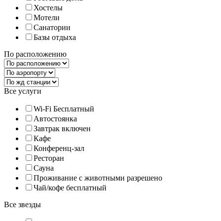
Хостелы
Мотели
Санатории
Базы отдыха
По расположению
Все услуги
Wi-Fi Бесплатный
Автостоянка
Завтрак включен
Кафе
Конференц-зал
Ресторан
Сауна
Проживание с животными разрешено
Чай/кофе бесплатный
Все звезды