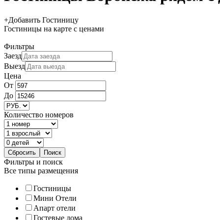
+
Добавить Гостиницу
Гостиницы
на карте
с ценами
Фильтры
Заезд
Выезд
Цена
От
До
Количество номеров
Фильтры и поиск
Все типы размещения
Гостиницы
Мини Отели
Апарт отели
Гостевые дома