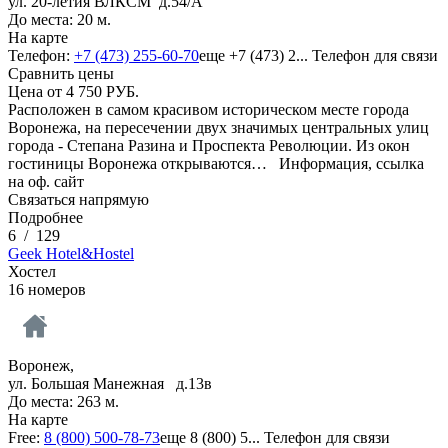
ул. 20-летия ВЛКСМ д.54/А
До места: 20 м.
На карте
Телефон:
+7 (473) 255-60-70
еще
+7 (473) 2...
Телефон для связи
Сравнить цены
Цена от
4 750
РУБ.
Расположен в самом красивом историческом месте города
Воронежа, на пересечении двух значимых центральных улиц
города - Степана Разина и Проспекта Революции. Из окон
гостиницы Воронежа открываются…
Информация, ссылка
на оф. сайт
Связаться напрямую
Подробнее
6
/
129
Geek Hotel&Hostel
Хостел
16 номеров
Воронеж,
ул. Большая Манежная д.13в
До места: 263 м.
На карте
Free:
8 (800) 500-78-73
еще
8 (800) 5...
Телефон для связи