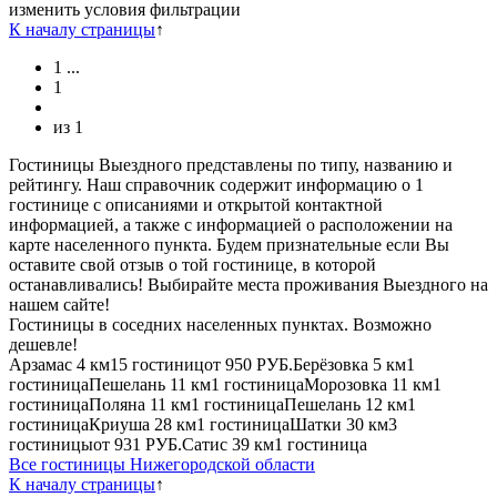
изменить условия фильтрации
К началу страницы
↑
1
...
1
из
1
Гостиницы Выездного представлены по типу, названию и
рейтингу. Наш справочник содержит информацию о 1
гостинице с описаниями и открытой контактной
информацией, а также с информацией о расположении на
карте населенного пункта. Будем признательные если Вы
оставите свой отзыв о той гостинице, в которой
останавливались! Выбирайте места проживания Выездного на
нашем сайте!
Гостиницы в соседних населенных пунктах. Возможно
дешевле!
Арзамас
4 км
15 гостиниц
от
950 РУБ.
Берёзовка
5 км
1
гостиница
Пешелань
11 км
1 гостиница
Морозовка
11 км
1
гостиница
Поляна
11 км
1 гостиница
Пешелань
12 км
1
гостиница
Криуша
28 км
1 гостиница
Шатки
30 км
3
гостиницы
от
931 РУБ.
Сатис
39 км
1 гостиница
Все гостиницы Нижегородской области
К началу страницы
↑