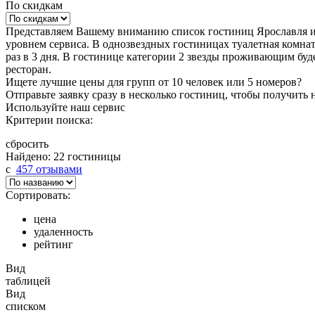
По скидкам
Представляем Вашему вниманию список гостиниц Ярославля им
уровнем сервиса. В однозвездных гостиницах туалетная комната
раз в 3 дня. В гостинице категории 2 звезды проживающим буд
ресторан.
Ищете лучшие цены для групп от 10 человек или 5 номеров?
Отправьте заявку сразу в несколько гостиниц, чтобы получить
Используйте наш сервис
Критерии поиска:
сбросить
Найдено: 22 гостиницы
c
457 отзывами
Сортировать:
цена
удаленность
рейтинг
Вид
таблицей
Вид
списком