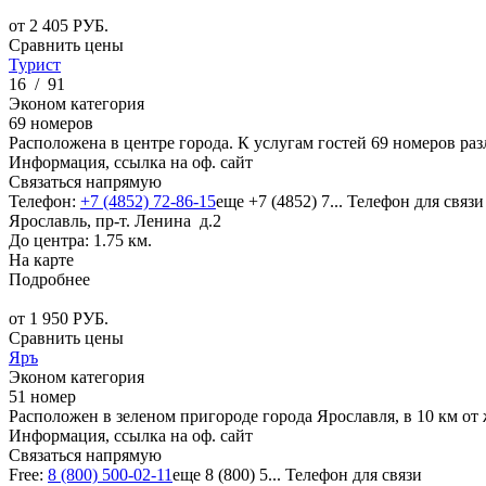
от
2 405
РУБ.
Сравнить цены
Турист
16
/
91
Эконом категория
69 номеров
Расположена в центре города. К услугам гостей 69 номеров ра
Информация, ссылка на оф. сайт
Связаться напрямую
Телефон:
+7 (4852) 72-86-15
еще
+7 (4852) 7...
Телефон для связи
Ярославль, пр-т. Ленина д.2
До центра: 1.75 км.
На карте
Подробнее
от
1 950
РУБ.
Сравнить цены
Яръ
Эконом категория
51 номер
Расположен в зеленом пригороде города Ярославля, в 10 км от
Информация, ссылка на оф. сайт
Связаться напрямую
Free:
8 (800) 500-02-11
еще
8 (800) 5...
Телефон для связи