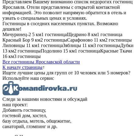
Представляем Вашему вниманию список недорогих гостиниц
Ярославля. Отели представлены с открытой контактной
информацией. Это позволит напрямую обратится в отель и
узнать о специальных ценах и условиях.
Гостиницы в соседних населенных пунктах. Возможно
дешевле!
Мичуринец-2
5 км
1 гостиница
Щедрино
8 км
1 гостиница
Красный Бор
9 км
2 гостиницы
Сарафоново
11 км
2 гостиницы
Липовицы
11 км
1 гостиница
Зяблицы
11 км
3 гостиницы
Дубки
13 км
2 гостиницы
Подолино
15 км
1 гостиница
Красные Ткачи
16 км
3 гостиницы
Все гостиницы Ярославской области
К началу страницы
↑
Ищете лучшие цены для групп от 10 человек или 5 номеров?
Используйте наш сервис
Следи за нашими новостями и обсуждай
наш проект:
Добавить гостиницу,
гостевой дом, хостел,
базу отдыха, мотель, общежитие,
санаторий, глэмпинг и др.