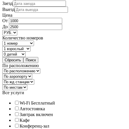
Заезд
Выезд
Цена
От
До
Количество номеров
По расположению
Все услуги
Wi-Fi Бесплатный
Автостоянка
Завтрак включен
Кафе
Конференц-зал