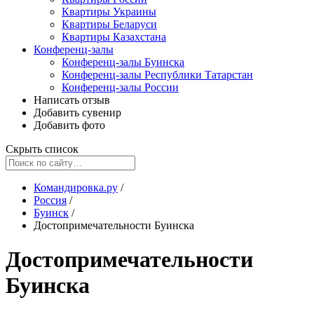
Квартиры Украины
Квартиры Беларуси
Квартиры Казахстана
Конференц-залы
Конференц-залы Буинска
Конференц-залы Республики Татарстан
Конференц-залы России
Написать отзыв
Добавить сувенир
Добавить фото
Скрыть список
Командировка.ру
/
Россия
/
Буинск
/
Достопримечательности Буинска
Достопримечательности
Буинска