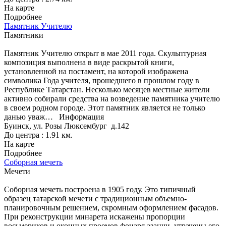
На карте
Подробнее
Памятник Учителю
Памятники
Памятник Учителю открыт в мае 2011 года. Скульптурная
композиция выполнена в виде раскрытой книги,
установленной на постамент, на которой изображена
символика Года учителя, прошедшего в прошлом году в
Республике Татарстан. Несколько месяцев местные жители
активно собирали средства на возведение памятника учителю
в своем родном городе. Этот памятник является не только
данью уваж…
Информация
Буинск, ул. Розы Люксембург д.142
До центра : 1.91 км.
На карте
Подробнее
Соборная мечеть
Мечети
Соборная мечеть построена в 1905 году. Это типичный
образец татарской мечети с традиционным объемно-
планировочным решением, скромным оформлением фасадов.
При реконструкции минарета искажены пропорции
восьмериков и оконных проемов фонаря азанчи, утрачены его