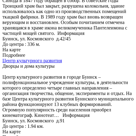
Синода в 1847 году обращен в собор. В советские годы
Троицкий храм был закрыт, разрушена колокольня, здание
использовалось как одно из производственных помещений
ткацкой фабрики. В 1989 году храм был вновь возвращен
верующим и восстановлен. Особым почитанием отмечена
хранящаяся в храме икона великомученика Пантелеимона с
частицей мощей святого.
Информация
Буинск, ул. Космовского д.42/45
До центра : 336 м.
На карте
Подробнее
Центр культурного развития
Дворцы и дома культуры
Центр культурного развития в городе Буинск –
полифункциональное учреждение культуры, в деятельности
которого определено четыре главных направления –
организация творчества, общение, эксперименты и отдых. На
базе Центра культурного развития Буинского муниципального
района функционируют 13 клубных формирований.
Огромную популярность среди населения приобрел
кинематограф. Кинотеат…
Информация
Буинск, ул. Космовского д.91
До центра : 1.94 км.
На карте