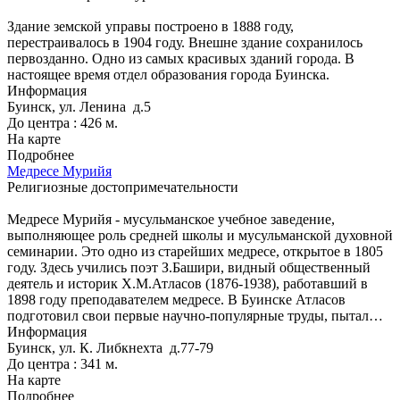
Здание земской управы построено в 1888 году,
перестраивалось в 1904 году. Внешне здание сохранилось
первозданно. Одно из самых красивых зданий города. В
настоящее время отдел образования города Буинска.
Информация
Буинск, ул. Ленина д.5
До центра : 426 м.
На карте
Подробнее
Медресе Мурийя
Религиозные достопримечательности
Медресе Мурийя - мусульманское учебное заведение,
выполняющее роль средней школы и мусульманской духовной
семинарии. Это одно из старейших медресе, открытое в 1805
году. Здесь учились поэт З.Башири, видный общественный
деятель и историк Х.М.Атласов (1876-1938), работавший в
1898 году преподавателем медресе. В Буинске Атласов
подготовил свои первые научно-популярные труды, пытал…
Информация
Буинск, ул. К. Либкнехта д.77-79
До центра : 341 м.
На карте
Подробнее