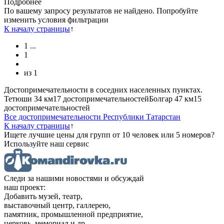
Подробнее
По вашему запросу результатов не найдено. Попробуйте
изменить условия фильтрации
К началу страницы
↑
1
...
1
из
1
Достопримечательности в соседних населенных пунктах.
Тетюши
34 км
17 достопримечательностей
Болгар
47 км
15
достопримечательностей
Все достопримечательности Республики Татарстан
К началу страницы
↑
Ищете лучшие цены для групп от 10 человек или 5 номеров?
Используйте наш сервис
Следи за нашими новостями и обсуждай
наш проект:
Добавить музей, театр,
выставочный центр, галлерею,
памятник, промышленной предприятие,
церковь, мемориал и др.