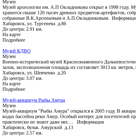
Музеи
Музей археологии им. А.П Окладникова открыт в 1998 году. 
хранится свыше 120 тысяч древних предметов-артефактов, соб
собранные В.К.Арсеньевым и А.П.Окладниковым.
Информац
Хабаровск, ул. Тургенева д.86
До центра: 2.91 км.
На карте
Подробнее
Музей КДВО
Музеи
Военно-исторический музей Краснознаменного Дальневосточно
залов, экспозиционная площадь их составляет 3013 кв. метров,
Хабаровск, ул. Шевченко д.20
До центра: 3.07 км.
На карте
Подробнее
Музей-аквариум Рыбы Амура
Музеи
Музей-аквариум "Рыбы Амура" открылся в 2005 году. В аквари
водах бассейна реки Амур. Особый интерес для посетителей пр
практически не знают даже мес…
Информация
Хабаровск, бульв. Амурский д.13
До центра: 2.57 км.