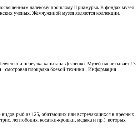
 посвященным далекому прошлому Приамурья. В фондах музея
окских ученых. Жемчужиной музея являются коллекции,
евченко и переулка капитана Дьяченко. Музей насчитывает 13
ея - смотровая площадка боевой техники.
Информация
5 видов рыб из 125, обитающих или встречающихся в пресных
рис, лептобоция, косатки-крошки, медака и пр.), которых