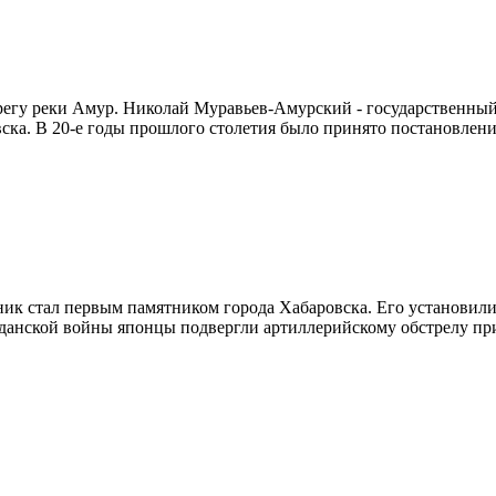
егу реки Амур. Николай Муравьев-Амурский - государственный 
ска. В 20-е годы прошлого столетия было принято постановлени
ник стал первым памятником города Хабаровска. Его установили
жданской войны японцы подвергли артиллерийскому обстрелу пр