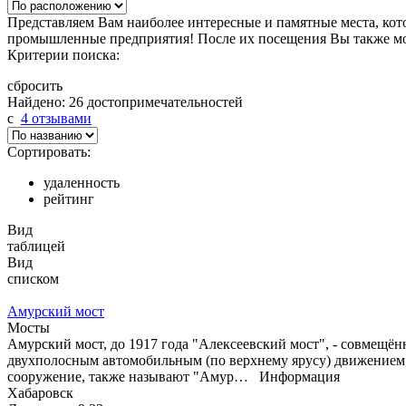
Представляем Вам наиболее интересные и памятные места, кот
промышленные предприятия! После их посещения Вы также мож
Критерии поиска:
сбросить
Найдено: 26 достопримечательностей
c
4 отзывами
Сортировать:
удаленность
рейтинг
Вид
таблицей
Вид
списком
Амурский мост
Мосты
Амурский мост, до 1917 года "Алексеевский мост", - совмещё
двухполосным автомобильным (по верхнему ярусу) движением. 
сооружение, также называют "Амур…
Информация
Хабаровск