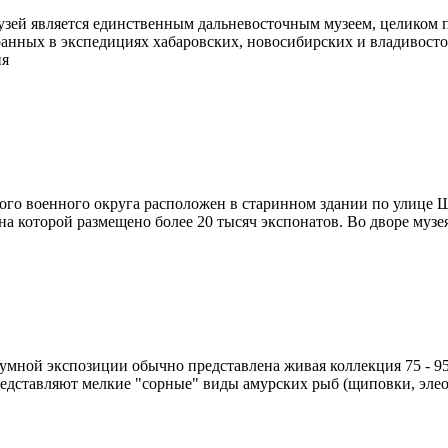
Музей является единственным дальневосточным музеем, целиком
ранных в экспедициях хабаровских, новосибирских и владивост
ия
го военного округа расположен в старинном здании по улице Ш
 на которой размещено более 20 тысяч экспонатов. Во дворе муз
умной экспозиции обычно представлена живая коллекция 75 - 9
едставляют мелкие "сорные" виды амурских рыб (щиповки, элеот