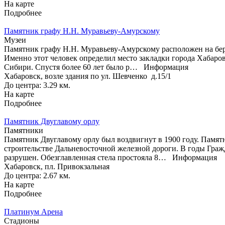
На карте
Подробнее
Памятник графу Н.Н. Муравьеву-Амурскому
Музеи
Памятник графу Н.Н. Муравьеву-Амурскому расположен на бер
Именно этот человек определил место закладки города Хабаров
Сибири. Спустя более 60 лет было р…
Информация
Хабаровск, возле здания по ул. Шевченко д.15/1
До центра: 3.29 км.
На карте
Подробнее
Памятник Двуглавому орлу
Памятники
Памятник Двуглавому орлу был воздвигнут в 1900 году. Памят
строительстве Дальневосточной железной дороги. В годы Гра
разрушен. Обезглавленная стела простояла 8…
Информация
Хабаровск, пл. Привокзальная
До центра: 2.67 км.
На карте
Подробнее
Платинум Арена
Стадионы