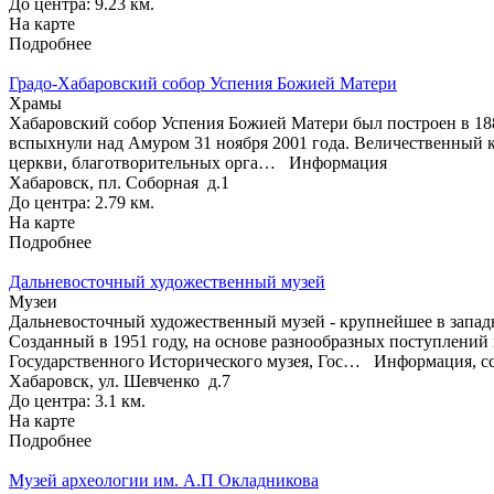
До центра: 9.23 км.
На карте
Подробнее
Градо-Хабаровский собор Успения Божией Матери
Храмы
Хабаровский собор Успения Божией Матери был построен в 188
вспыхнули над Амуром 31 ноября 2001 года. Величественный к
церкви, благотворительных орга…
Информация
Хабаровск, пл. Соборная д.1
До центра: 2.79 км.
На карте
Подробнее
Дальневосточный художественный музей
Музеи
Дальневосточный художественный музей - крупнейшее в западн
Созданный в 1951 году, на основе разнообразных поступлений 
Государственного Исторического музея, Гос…
Информация, сс
Хабаровск, ул. Шевченко д.7
До центра: 3.1 км.
На карте
Подробнее
Музей археологии им. А.П Окладникова