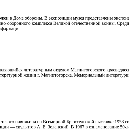
ожен в Доме обороны. В экспозиции музея представлены экспон
нно-оборонного комплекса Великой отечественной войны. Среди
формация
являющийся литературным отделом Магнитогорского краеведчес
итературной жизни г. Магнитогорска. Мемориальный литературный
оветского павильона на Всемирной Брюссельской выставке 1958 г
иции — скульптор А. Е. Зеленский. В 1967 в ознаменование 50-