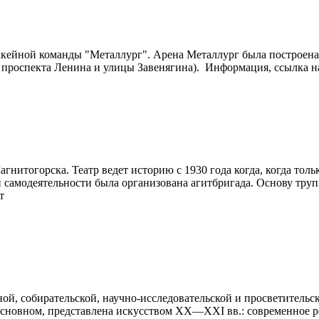
ккейной команды "Металлург". Арена Металлург была построена 
 проспекта Ленина и улицы Завенягина).
Информация, ссылка на
нитогорска. Театр ведет историю с 1930 года когда, когда толь
 самодеятельности была организована агитбригада. Основу труп
т
ой, собирательской, научно-исследовательской и просветительск
 основном, представлена искусством XX—XXI вв.: современное 