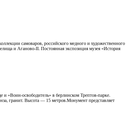
коллекции самоваров, российского медного и художественного
селища и Аганово-II. Постоянная экспозиция музея «История
е и «Воин-освободитель» в берлинском Трептов-парке.
за, гранит. Высота — 15 метров.Монумент представляет