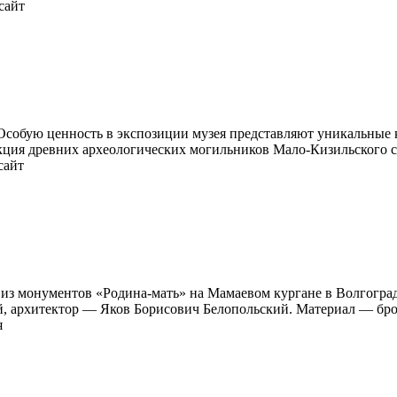
сайт
 Особую ценность в экспозиции музея представляют уникальные 
лекция древних археологических могильников Мало-Кизильского 
сайт
 из монументов «Родина-мать» на Мамаевом кургане в Волгоград
 архитектор — Яков Борисович Белопольский. Материал — брон
я