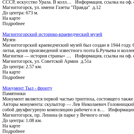
СССР, искусство Урала. В колл…
Информация, ссылка на оф. 
Магнитогорск, ул. имени Газеты "Правда" д.12
До центра: 673 м.
На карте
Подробнее
Магнитогорский историко-краеведческий музей
Музеи
Магнитогорский краеведческий музей был создан в 1944 году.
литья, архив произведений известного поэта Б.Ручьева и кол
Магнитки — история страны» …
Информация, ссылка на оф. 
Магнитогорск, ул. Советской Армии д.51а
До центра: 2.57 км.
На карте
Подробнее
Монумент Тыл - фронту
Памятники
Монумент является первой частью триптиха, состоящего также
Авторы монумента: скульптор — Лев Николаевич Головницкий,
собой двухфигурную композицию рабочего и в…
Информаци
Магнитогорск, пр. Ленина (в парке у Вечного огня)
До центра: 1.08 км.
На карте
Подробнее