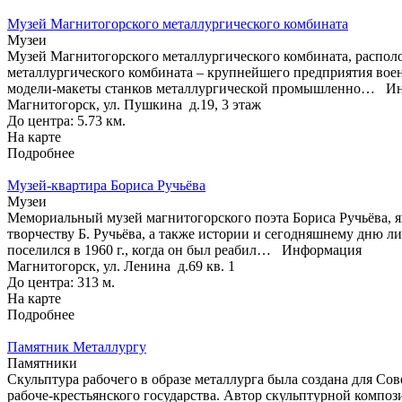
Музей Магнитогорского металлургического комбината
Музеи
Музей Магнитогорского металлургического комбината, распол
металлургического комбината – крупнейшего предприятия вое
модели-макеты станков металлургической промышленно…
Ин
Магнитогорск, ул. Пушкина д.19, 3 этаж
До центра: 5.73 км.
На карте
Подробнее
Музей-квартира Бориса Ручьёва
Музеи
Мемориальный музей магнитогорского поэта Бориса Ручьёва, 
творчеству Б. Ручьёва, а также истории и сегодняшнему дню л
поселился в 1960 г., когда он был реабил…
Информация
Магнитогорск, ул. Ленина д.69 кв. 1
До центра: 313 м.
На карте
Подробнее
Памятник Металлургу
Памятники
Скульптура рабочего в образе металлурга была создана для С
рабоче-крестьянского государства. Автор скульптурной композ