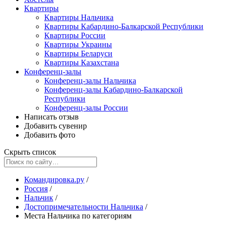
Квартиры
Квартиры Нальчика
Квартиры Кабардино-Балкарской Республики
Квартиры России
Квартиры Украины
Квартиры Беларуси
Квартиры Казахстана
Конференц-залы
Конференц-залы Нальчика
Конференц-залы Кабардино-Балкарской
Республики
Конференц-залы России
Написать отзыв
Добавить сувенир
Добавить фото
Скрыть список
Командировка.ру
/
Россия
/
Нальчик
/
Достопримечательности Нальчика
/
Места Нальчика по категориям