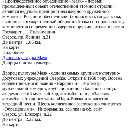
«Производственное объединение «Маяк» - первый
промышленный объект отечественной атомной отрасли -
является ведущим предприятием ядерного оружейного
комплекса России и обеспечивает безопасность государства,
выполняя государственный оборонный заказ по производству
компонентов современного ядерного оружия, входит в состав
Государст…
Информация
Озёрск, пр. Ленина д.31
До центра : 1.86 км.
На карте
Подробнее
Дворец культуры Маяк
Дворцы и дома культуры
Дворец культуры Маяк - одно из самых крупных культурно-
досуговых учреждений Озерска. Открыт в 1958 году. Восемь
коллективов носят звания «Народный». Это театр
музыкальной комедии, клуб спортивного бального танца,
академический мужской хор, ансамбль танца «Зарево»,
ансамбль эстрадного танца «Пари-Вояж» и коллектив
эстрадной песни. Шесть коллективов заслуженно считаются
«Образцовыми».
Информация, ссылка на оф. сайт
Озёрск, ул. Блюхера д.22
До центра : 2.22 км.
На карте