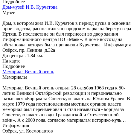
Подробнее
Дом-музей И.В. Курчатова
Музеи
Дом, в котором жил И.В. Курчатов в период пуска и освоения
производства, располагался в городском парке на берегу озера
Иртяш. В последствие он был перенесен во двор здания
Информационного центра ПО «Маяк». В доме воссоздана
обстановка, которая была при жизни Курчатова.
Информация
Озёрск, пр. Ленина д.32а
До центра : 1.84 км.
На карте
Подробнее
Мемориал Вечный огонь
Мемориалы
Мемориал Вечный огонь открыт 28 октября 1968 года к 50-
летию Великой Октябрьской революции и первоначально
назывался «Борцам за Советскую власть на Южном Урале». В
марте 1979 года постановлением местных органов власти
мемориал был переименован и стал называться «Борцам за
Советскую власть в годы Гражданской и Отечественной
войн». А с 2000 года, согласно материалам историко-куль…
Информация
Озёрск, ул. Космонавтов