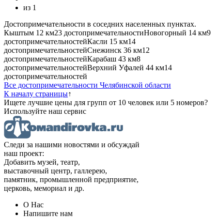
из
1
Достопримечательности в соседних населенных пунктах.
Кыштым
12 км
23 достопримечательности
Новогорный
14 км
9
достопримечательностей
Касли
15 км
14
достопримечательностей
Снежинск
36 км
12
достопримечательностей
Карабаш
43 км
8
достопримечательностей
Верхний Уфалей
44 км
14
достопримечательностей
Все достопримечательности Челябинской области
К началу страницы
↑
Ищете лучшие цены для групп от 10 человек или 5 номеров?
Используйте наш сервис
Следи за нашими новостями и обсуждай
наш проект:
Добавить музей, театр,
выставочный центр, галлерею,
памятник, промышленной предприятие,
церковь, мемориал и др.
О Нас
Напишите нам