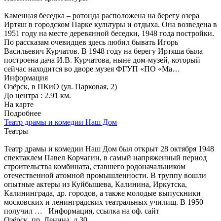
Каменная беседка – ротонда расположена на берегу озера
Иртяш в городском Парке культуры и отдыха. Она возведена в
1951 году на месте деревянной беседки, 1948 года постройки.
По рассказам очевидцев здесь любил бывать Игорь
Васильевич Курчатов. В 1948 году на берегу Иртяша была
построена дача И.В. Курчатова, ныне дом-музей, который
сейчас находится во дворе музея ФГУП «ПО «Ма…
Информация
Озёрск, в ПКиО (ул. Парковая, 2)
До центра : 2.91 км.
На карте
Подробнее
Театр драмы и комедии Наш Дом
Театры
Театр драмы и комедии Наш Дом был открыт 28 октября 1948
спектаклем Павел Корчагин, в самый напряженный период
строительства комбината, ставшего родоначальником
отечественной атомной промышленности. В труппу вошли
опытные актеры из Куйбышева, Калинина, Иркутска,
Калининграда, др. городов, а также молодые выпускники
московских и ленинградских театральных училищ. В 1950
получил …
Информация, ссылка на оф. сайт
Озёрск, пр. Ленина д.30