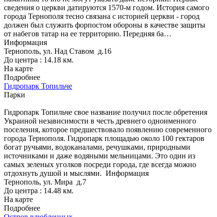
сведения о церкви датируются 1570-м годом. История самого
города Тернополя тесно связана с историей церкви - город
должен был служить форпостом обороны в качестве защиты
от набегов татар на ее территорию. Передняя ба…
Информация
Тернополь, ул. Над Ставом д.16
До центра : 14.18 км.
На карте
Подробнее
Гидропарк Топильче
Парки
Гидропарк Топильче свое название получил после обретения
Украиной независимости в честь древнего одноименного
поселения, которое предшествовало появлению современного
города Тернополя. Гидропарк площадью около 100 гектаров
богат ручьями, водоканалами, речушками, природными
источниками и даже водяными мельницами. Это один из
самых зеленых уголков посреди города, где всегда можно
отдохнуть душой и мыслями.
Информация
Тернополь, ул. Мира д.7
До центра : 14.48 км.
На карте
Подробнее
Остров влюбленных