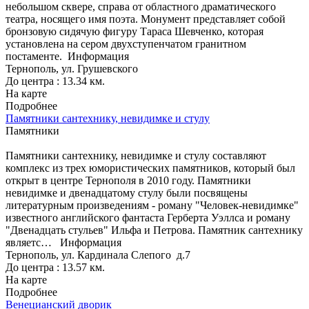
небольшом сквере, справа от областного драматического
театра, носящего имя поэта. Монумент представляет собой
бронзовую сидячую фигуру Тараса Шевченко, которая
установлена на сером двухступенчатом гранитном
постаменте.
Информация
Тернополь, ул. Грушевского
До центра : 13.34 км.
На карте
Подробнее
Памятники сантехнику, невидимке и стулу
Памятники
Памятники сантехнику, невидимке и стулу составляют
комплекс из трех юмористических памятников, который был
открыт в центре Тернополя в 2010 году. Памятники
невидимке и двенадцатому стулу были посвящены
литературным произведениям - роману "Человек-невидимке"
известного английского фантаста Герберта Уэллса и роману
"Двенадцать стульев" Ильфа и Петрова. Памятник сантехнику
являетс…
Информация
Тернополь, ул. Кардинала Слепого д.7
До центра : 13.57 км.
На карте
Подробнее
Венецианский дворик