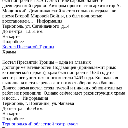
был построен в 1749-1779 в стиле барокко на месте
древнерусской церкви. Автором проекта стал архитектор А.
Мощинский. Доминиканский костел сильно пострадал во
время Второй Мировой Войны, но был полностью
восстановлен…
Информация
Тернополь, ул. Сагайдачного д.14
До центра : 13.51 км.
На карте
Подробнее
Костел Пресвятой Троицы
Храмы
Костел Пресвятой Троицы – одна из главных
достопримечательностей Подгвайцев (принадлежит римо-
католической церкви), храм был построен в 1634 году на
месте ранее уничтоженного костела 1463 года. Колокольня
выполнена в стиле ренессанс и имеет оборонную башню.
Долгое время костел стоял пустой и никаких обновительных
работ не проводили. Однако сейчас идет реконструкция храма
и восс…
Информация
Тернополь, г. Подгайцы, ул. Чапаева
До центра : 56.69 км.
На карте
Подробнее
Тернопольский областной театр кукол