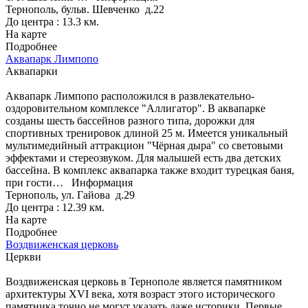
Тернополь, бульв. Шевченко д.22
До центра : 13.3 км.
На карте
Подробнее
Аквапарк Лимпопо
Аквапарки
Аквапарк Лимпопо расположился в развлекательно-
оздоровительном комплексе "Аллигатор". В аквапарке
созданы шесть бассейнов разного типа, дорожки для
спортивных тренировок длиной 25 м. Имеется уникальный
мультимедийный аттракцион "Чёрная дыра" со световыми
эффектами и стереозвуком. Для малышей есть два детских
бассейна. В комплекс аквапарка также входит турецкая баня,
при гости…
Информация
Тернополь, ул. Гайова д.29
До центра : 12.39 км.
На карте
Подробнее
Воздвиженская церковь
Церкви
Воздвиженская церковь в Тернополе является памятником
архитектуры XVI века, хотя возраст этого исторического
памятника точно не могут указать даже историки. Первые