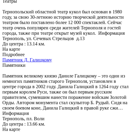
Театры
Тернопольский областной театр кукол был основан в 1980
году, за свою 30-летнюю историю творческой деятельности
театром было поставлено более 12 000 спектаклей. Сейчас
театр очень популярен среди жителей Тернополя и гостей
города, также при театре открыт музей кукол.
Информация
Тернополь, ул. Сечевых Стрельцов д.13
До центра : 13.14 км.
На карте
Подробнее
Памятник Д. Галицкому
Памятники
Памятник великому князю Даниле Галицкому – это один из
немногих памятников старого Тернополя, установлен в
центре города в 2002 году. Данила Галицкий в 1264 году стал
первым королем Руси, также он был первым русским
правителем, сумевшим нанести поражение войскам Золотой
Орды. Автором монумента стал скульптор Б. Рудый. Сидя на
своем боевом коне, Данила Галицкий в правой руке сжи…
Информация
Тернополь, пл. Воли
До центра : 13.66 км.
На карте