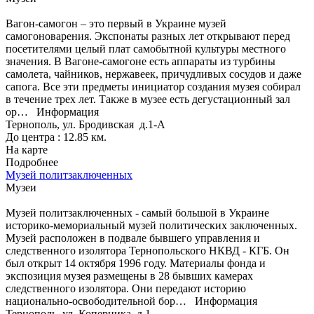
Вагон-самогон – это первый в Украине музей
самогоноварения. Экспонаты разных лет открывают перед
посетителями целый плат самобытной культуры местного
значения. В Вагоне-самогоне есть аппараты из турбины
самолета, чайников, нержавеек, причудливых сосудов и даже
сапога. Все эти предметы инициатор создания музея собирал
в течение трех лет. Также в музее есть дегустационный зал
ор…
Информация
Тернополь, ул. Бродивская д.1-А
До центра : 12.85 км.
На карте
Подробнее
Музей политзаключенных
Музеи
Музей политзаключенных - самый большой в Украине
историко-мемориальный музей политических заключенных.
Музей расположен в подвале бывшего управления и
следственного изолятора Тернопольского НКВД - КГБ. Он
был открыт 14 октября 1996 году. Материалы фонда и
экспозиция музея размещены в 28 бывших камерах
следственного изолятора. Они передают историю
национально-освободительной бор…
Информация
Тернополь, ул. Коперника д.1