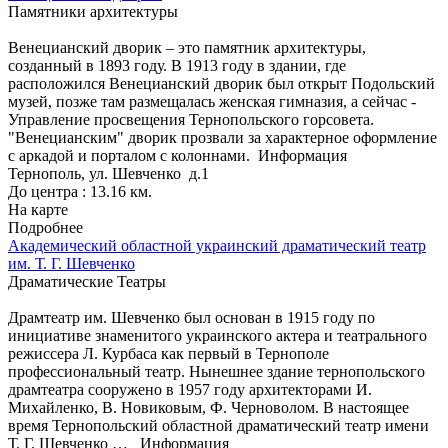
Памятники архитектуры
Венецианский дворик – это памятник архитектуры,
созданный в 1893 году. В 1913 году в здании, где
расположился Венецианский дворик был открыт Подольский
музей, позже там размещалась женская гимназия, а сейчас -
Управление просвещения Тернопольского горсовета.
"Венецианским" дворик прозвали за характерное оформление
с аркадой и порталом с колоннами.
Информация
Тернополь, ул. Шевченко д.1
До центра : 13.16 км.
На карте
Подробнее
Академический областной украинский драматический театр
им. Т. Г. Шевченко
Драматические Театры
Драмтеатр им. Шевченко был основан в 1915 году по
инициативе знаменитого украинского актера и театрального
режиссера Л. Курбаса как первый в Тернополе
профессиональный театр. Нынешнее здание тернопольского
драмтеатра сооружено в 1957 году архитекторами И.
Михайленко, В. Новиковым, Ф. Черноволом. В настоящее
время Тернопольский областной драматический театр имени
Т. Г. Шевченко …
Информация