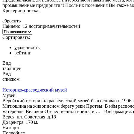
промышленные предприятия! После их посещения Вы также мож
Критерии поиска:
сбросить
Найдено: 12 достопримечательностей
Сортировать:
удаленность
рейтинг
Вид
таблицей
Вид
списком
Историко-краеведческий музей
Музеи
Верейский историко-краеведческий музей был основан в 1996 г
Митюшина на живописном берегу реки Протвы. В нём располож
материалы Великой Отечественной войны и …
Информация, с
Верея, пл. Советская д.18
До центра: 170 м.
На карте
Подробнее