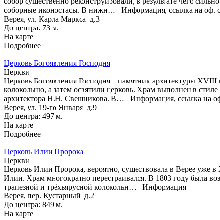
собор существенно реконструировали, в результате чего силь
соборные иконостасы. В нижн…
Информация, ссылка на оф. 
Верея, ул. Карла Маркса д.3
До центра: 73 м.
На карте
Подробнее
Церковь Богоявления Господня
Церкви
Церковь Богоявления Господня – памятник архитектуры XVIII в
колокольню, а затем освятили церковь. Храм выполнен в стиле
архитектора Н.Н. Свешникова. В…
Информация, ссылка на оф
Верея, ул. 19-го Января д.9
До центра: 497 м.
На карте
Подробнее
Церковь Илии Пророка
Церкви
Церковь Илии Пророка, вероятно, существовала в Верее уже в 
Илии. Храм многократно перестраивался. В 1803 году была во
трапезной и трёхъярусной колокольн…
Информация
Верея, пер. Кустарный д.2
До центра: 849 м.
На карте