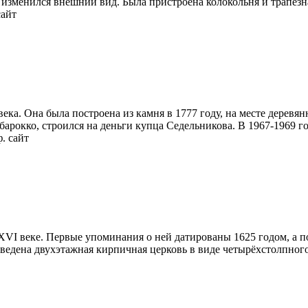
но изменился внешний вид. Была пристроена колокольня и трапе
сайт
ека. Она была построена из камня в 1777 году, на месте дерев
 барокко, строился на деньги купца Седельникова. В 1967-1969 
. сайт
XVI веке. Первые упоминания о ней датированы 1625 годом, а по
зведена двухэтажная кирпичная церковь в виде четырёхстолпног