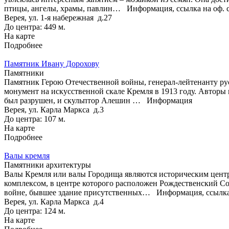
птицы, ангелы, храмы, павлин…
Информация, ссылка на оф. 
Верея, ул. 1-я набережная д.27
До центра: 449 м.
На карте
Подробнее
Памятник Ивану Дорохову
Памятники
Памятник Герою Отечественной войны, генерал-лейтенанту рус
монумент на искусственной скале Кремля в 1913 году. Авторы
был разрушен, и скульптор Алешин …
Информация
Верея, ул. Карла Маркса д.3
До центра: 107 м.
На карте
Подробнее
Валы кремля
Памятники архитектуры
Валы Кремля или валы Городища являются историческим центро
комплексом, в центре которого расположен Рождественский С
войне, бывшее здание присутственных…
Информация, ссылка
Верея, ул. Карла Маркса д.4
До центра: 124 м.
На карте