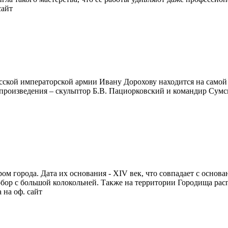
сайт
ской императорской армии Ивану Дорохову находится на самой 
 произведения – скульптор Б.В. Пациорковский и командир Сумс
м города. Дата их основания - XIV век, что совпадает с основ
обор с большой колокольней. Также на территории Городища ра
 на оф. сайт