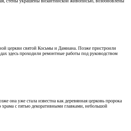
зная, стены украшены византийской живописью, возобновлены
янной церкви святой Косьмы и Дамиана. Позже пристроили
годах здесь проходили ремонтные работы под руководством
зже она уже стала известна как деревянная церковь пророка
о храма с пятью декоративными главками, небольшой