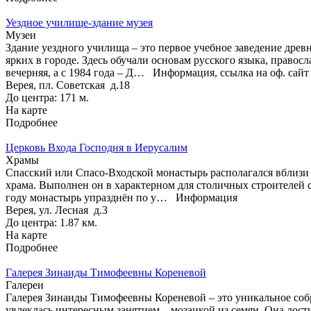
Уездное училище-здание музея
Музеи
Здание уездного училища – это первое учебное заведение древн
ярких в городе. Здесь обучали основам русского языка, прав
вечерняя, а с 1984 года – Д…
Информация, ссылка на оф. сайт
Верея, пл. Советская д.18
До центра: 171 м.
На карте
Подробнее
Церковь Входа Господня в Иерусалим
Храмы
Спасский или Спасо-Входской монастырь располагался вблизи г
храма. Выполнен он в характерном для столичных строителей с
году монастырь упразднён по у…
Информация
Верея, ул. Лесная д.3
До центра: 1.87 км.
На карте
Подробнее
Галерея Зинаиды Тимофеевны Кореневой
Галереи
Галерея Зинаиды Тимофеевны Кореневой – это уникальное собр
увлеклась интересным занятием – мозаикой из семян. Она дост