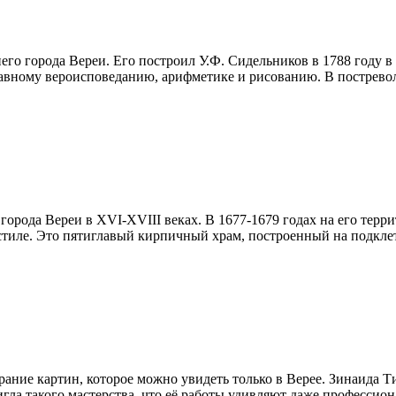
его города Вереи. Его построил У.Ф. Сидельников в 1788 году в
ославному вероисповеданию, арифметике и рисованию. В пострев
орода Вереи в XVI-XVIII веках. В 1677-1679 годах на его терр
тиле. Это пятиглавый кирпичный храм, построенный на подклете
ание картин, которое можно увидеть только в Верее. Зинаида 
игла такого мастерства, что её работы удивляют даже профессио