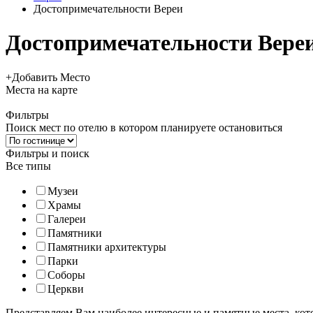
Достопримечательности Вереи
Достопримечательности Вере
+
Добавить Место
Места
на карте
Фильтры
Поиск мест по отелю в котором планируете остановиться
Фильтры и поиск
Все типы
Музеи
Храмы
Галереи
Памятники
Памятники архитектуры
Парки
Соборы
Церкви
Представляем Вам наиболее интересные и памятные места, кото