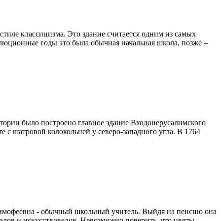
 стиле классицизма. Это здание считается одним из самых
олюционные годы это была обычная начальная школа, позже –
итории было построено главное здание Входоиерусалимского
 с шатровой колокольней у северо-западного угла. В 1764
Тимофеевна - обычный школьный учитель. Выйдя на пенсию она
налов и искусствоведов. Невозможно поверить, что цветы,