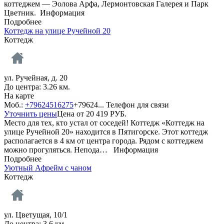
коттеджем — Эолова Арфа, Лермонтовская Галерея и Парк
Цветник.
Информация
Подробнее
Коттедж на улице Ручейной 20
Коттедж
ул. Ручейная, д. 20
До центра: 3.26 км.
На карте
Моб.:
+79624516275
+79624...
Телефон для связи
Уточнить цены
Цена от
20 419
РУБ.
Место для тех, кто устал от соседей! Коттедж «Коттедж на
улице Ручейной 20» находится в Пятигорске. Этот коттедж
располагается в 4 км от центра города. Рядом с коттеджем
можно прогуляться. Непода…
Информация
Подробнее
Уютный Aфpейм с чаном
Коттедж
ул. Цветущая, 10/1
До центра: 3.6 км.