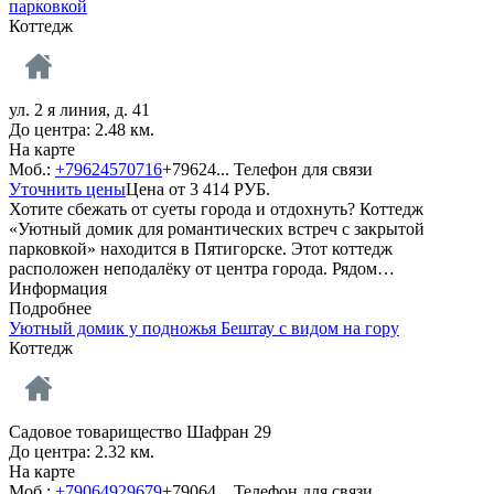
парковкой
Коттедж
ул. 2 я линия, д. 41
До центра: 2.48 км.
На карте
Моб.:
+79624570716
+79624...
Телефон для связи
Уточнить цены
Цена от
3 414
РУБ.
Хотите сбежать от суеты города и отдохнуть? Коттедж
«Уютный домик для романтических встреч с закрытой
парковкой» находится в Пятигорске. Этот коттедж
расположен неподалёку от центра города. Рядом…
Информация
Подробнее
Уютный домик у подножья Бештау с видом на гору
Коттедж
Садовое товарищество Шафран 29
До центра: 2.32 км.
На карте
Моб.:
+79064929679
+79064...
Телефон для связи