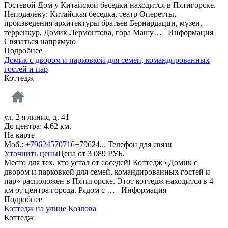
Гостевой Дом у Китайской беседки находится в Пятигорске.
Неподалёку: Китайская беседка, театр Оперетты,
произведения архитектуры братьев Бернардацци, музеи,
терренкур, Домик Лермонтова, гора Машу…
Информация
Связаться напрямую
Подробнее
Домик с двором и парковкой для семей, командированных
гостей и пар
Коттедж
ул. 2 я линия, д. 41
До центра: 4.62 км.
На карте
Моб.:
+79624570716
+79624...
Телефон для связи
Уточнить цены
Цена от
3 089
РУБ.
Место для тех, кто устал от соседей! Коттедж «Домик с
двором и парковкой для семей, командированных гостей и
пар» расположен в Пятигорске. Этот коттедж находится в 4
км от центра города. Рядом с …
Информация
Подробнее
Коттедж на улице Козлова
Коттедж