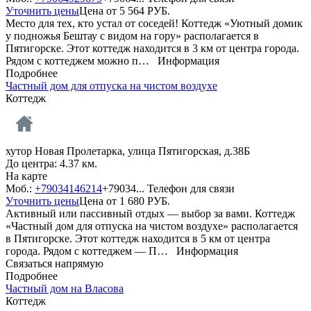
Уточнить цены
Цена от
5 564
РУБ.
Место для тех, кто устал от соседей! Коттедж «Уютный домик
у подножья Бештау с видом на гору» располагается в
Пятигорске. Этот коттедж находится в 3 км от центра города.
Рядом с коттеджем можно п…
Информация
Подробнее
Частный дом для отпуска на чистом воздухе
Коттедж
хутор Новая Пролетарка, улица Пятигорская, д.38Б
До центра: 4.37 км.
На карте
Моб.:
+79034146214
+79034...
Телефон для связи
Уточнить цены
Цена от
1 680
РУБ.
Активный или пассивный отдых — выбор за вами. Коттедж
«Частный дом для отпуска на чистом воздухе» располагается
в Пятигорске. Этот коттедж находится в 5 км от центра
города. Рядом с коттеджем — П…
Информация
Связаться напрямую
Подробнее
Частный дом на Власова
Коттедж