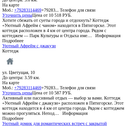
На карте
Моб.:
+79283114469
+79283...
Телефон для связи
Уточнить цены
Цена от
10 518
РУБ.
Хотите сбежать от суеты города и отдохнуть? Коттедж
«Уютный Aфpейм с чаном» находится в Пятигорске. Этот
коттедж расположен в 4 км от центра города. Рядом с
коттеджем — Парк Культуры и Отдыха име…
Информация
Подробнее
Уютный Афpейм с джакузи
Коттедж
ул. Цветущая, 10
До центра: 3.59 км.
На карте
Моб.:
+79283114469
+79283...
Телефон для связи
Уточнить цены
Цена от
10 587
РУБ.
Активный или пассивный отдых — выбор за вами. Коттедж
«Уютный Афpейм с джакузи» расположен в Пятигорске. Этот
коттедж находится в 4 км от центра города. Рядом с коттеджем
можно прогуляться. Непод…
Информация
Подробнее
Уютный домик для романтических встреч с закрытой