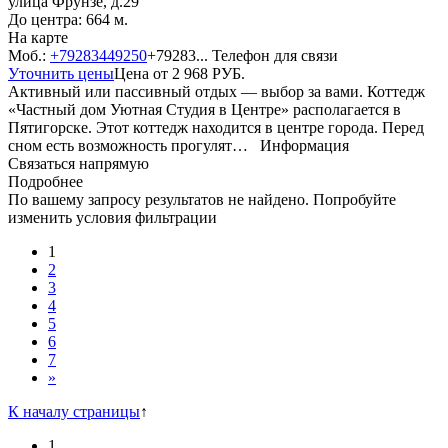
улица Фрунзе, д.29
До центра: 664 м.
На карте
Моб.:
+79283449250
+79283...
Телефон для связи
Уточнить цены
Цена от
2 968
РУБ.
Активный или пассивный отдых — выбор за вами. Коттедж
«Частный дом Уютная Студия в Центре» располагается в
Пятигорске. Этот коттедж находится в центре города. Перед
сном есть возможность прогулят…
Информация
Связаться напрямую
Подробнее
По вашему запросу результатов не найдено. Попробуйте
изменить условия фильтрации
1
2
3
4
5
6
7
»
К началу страницы
↑
1
...