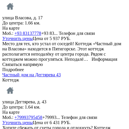
улица Власова, д. 17
До центра: 1.66 км.
На карте
Моб.:
+93 83137778
+93 83...
Телефон для связи
Уточнить цены
Цена от
5 937
РУБ.
Место для тех, кто устал от соседей! Коттедж «Частный дом
на Власова» находится в Пятигорске. Этот коттедж
располагается неподалёку от центра города. Рядом с
коттеджем можно прогуляться. Неподалё…
Информация
Связаться напрямую
Подробнее
Частный дом на Дегтярева 43
Коттедж
улица Дегтярева, д. 43
До центра: 1.64 км.
На карте
Моб.:
+79993795458
+79993...
Телефон для связи
Уточнить цены
Цена от
6 431
РУБ.
Хотите сбежать от суеты города и отдохнуть? Коттедж