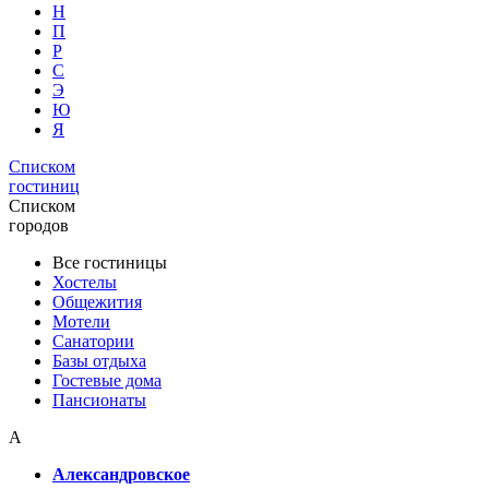
Н
П
Р
С
Э
Ю
Я
Списком
гостиниц
Списком
городов
Все гостиницы
Хостелы
Общежития
Мотели
Санатории
Базы отдыха
Гостевые дома
Пансионаты
А
Александровское