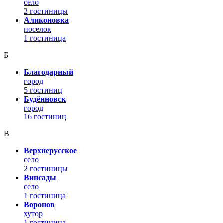
село
2 гостиницы
Аликоновка
поселок
1 гостиница
Б
Благодарный
город
5 гостиниц
Будённовск
город
16 гостиниц
В
Верхнерусское
село
2 гостиницы
Винсады
село
1 гостиница
Воронов
хутор
1 гостиница