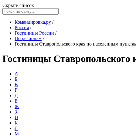
Скрыть список
Командировка.ру
/
Россия
/
Гостиницы России
/
По регионам
/
Гостиницы Ставропольского края по населенным пункта
Гостиницы Ставропольского 
А
Б
В
Г
Д
Е
Ж
З
И
К
Л
М