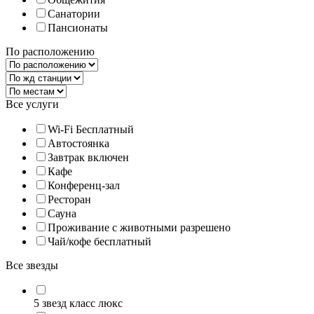
Санатории
Пансионаты
По расположению
Все услуги
Wi-Fi Бесплатный
Автостоянка
Завтрак включен
Кафе
Конференц-зал
Ресторан
Сауна
Проживание с животными разрешено
Чай/кофе бесплатный
Все звезды
5 звезд класс люкс