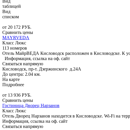
Вид
таблицей
Вид
списком
от
20 172
РУБ.
Сравнить цены
MAYRVEDA
Класс Люкс
113 номеров
Отель МайрВЕДА Кисловодск расположен в Кисловодске. К усл
Информация, ссылка на оф. сайт
Связаться напрямую
Кисловодск, пр-т. Дзержинского д.24А
До центра: 2.04 км.
На карте
Подробнее
от
13 936
РУБ.
Сравнить цены
Гостиница Дворец Нарзанов
Класс Люкс
Отель Дворец Нарзанов находится в Кисловодске. Wi-Fi на те
Информация, ссылка на оф. сайт
Связаться напрямую