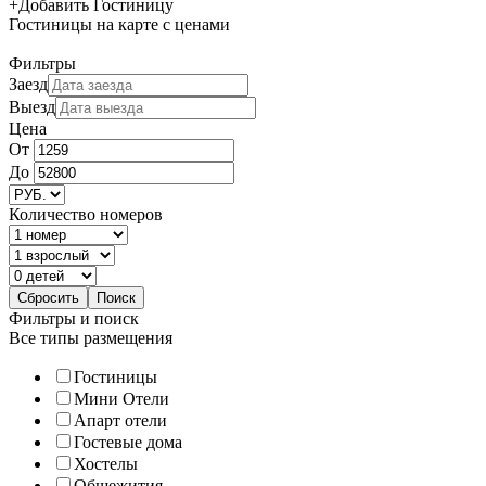
+
Добавить Гостиницу
Гостиницы
на карте
с ценами
Фильтры
Заезд
Выезд
Цена
От
До
Количество номеров
Фильтры и поиск
Все типы размещения
Гостиницы
Мини Отели
Апарт отели
Гостевые дома
Хостелы
Общежития