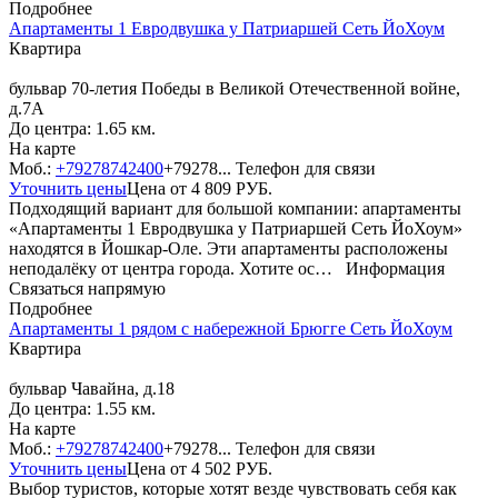
Подробнее
Апартаменты 1 Евродвушка у Патриаршей Сеть ЙоХоум
Квартира
бульвар 70-летия Победы в Великой Отечественной войне,
д.7А
До центра: 1.65 км.
На карте
Моб.:
+79278742400
+79278...
Телефон для связи
Уточнить цены
Цена от
4 809
РУБ.
Подходящий вариант для большой компании: апартаменты
«Апартаменты 1 Евродвушка у Патриаршей Сеть ЙоХоум»
находятся в Йошкар-Оле. Эти апартаменты расположены
неподалёку от центра города. Хотите ос…
Информация
Связаться напрямую
Подробнее
Апартаменты 1 рядом с набережной Брюгге Сеть ЙоХоум
Квартира
бульвар Чавайна, д.18
До центра: 1.55 км.
На карте
Моб.:
+79278742400
+79278...
Телефон для связи
Уточнить цены
Цена от
4 502
РУБ.
Выбор туристов, которые хотят везде чувствовать себя как