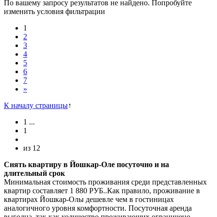
По вашему запросу результатов не найдено. Попробуйте
изменить условия фильтрации
1
2
3
4
5
6
7
»
К началу страницы
↑
1
...
1
из
12
Снять квартиру в Йошкар-Оле посуточно и на
длительный срок
Минимальная стоимость проживания среди представленных
квартир составляет 1 880 РУБ..Как правило, проживание в
квартирах Йошкар-Олы дешевле чем в гостиницах
аналогичного уровня комфортности. Посуточная аренда
выгодна, так как количество проживающих ограничено