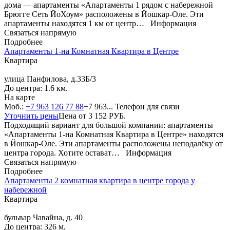
дома — апартаменты «Апартаменты 1 рядом с набережной
Брюгге Сеть ЙоХоум» расположены в Йошкар-Оле. Эти
апартаменты находятся 1 км от центр…
Информация
Связаться напрямую
Подробнее
Апартаменты 1-на Комнатная Квартира в Центре
Квартира
улица Панфилова, д.33Б/3
До центра: 1.6 км.
На карте
Моб.:
+7 963 126 77 88
+7 963...
Телефон для связи
Уточнить цены
Цена от
3 152
РУБ.
Подходящий вариант для большой компании: апартаменты
«Апартаменты 1-на Комнатная Квартира в Центре» находятся
в Йошкар-Оле. Эти апартаменты расположены неподалёку от
центра города. Хотите остават…
Информация
Связаться напрямую
Подробнее
Апартаменты 2 комнатная квартира в центре города у
набережной
Квартира
бульвар Чавайна, д. 40
До центра: 326 м.