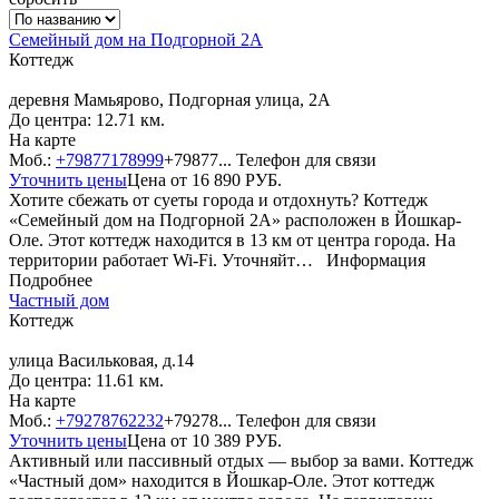
Cемeйный дoм на Подгорной 2А
Коттедж
деревня Мамьярово, Подгорная улица, 2А
До центра: 12.71 км.
На карте
Моб.:
+79877178999
+79877...
Телефон для связи
Уточнить цены
Цена от
16 890
РУБ.
Хотите сбежать от суеты города и отдохнуть? Коттедж
«Cемeйный дoм на Подгорной 2А» расположен в Йошкар-
Оле. Этот коттедж находится в 13 км от центра города. На
территории работает Wi-Fi. Уточняйт…
Информация
Подробнее
Частный дом
Коттедж
улица Васильковая, д.14
До центра: 11.61 км.
На карте
Моб.:
+79278762232
+79278...
Телефон для связи
Уточнить цены
Цена от
10 389
РУБ.
Активный или пассивный отдых — выбор за вами. Коттедж
«Частный дом» находится в Йошкар-Оле. Этот коттедж