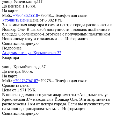
улица Успенская, д.11Г
До центра: 1.18 км.
На карте
Моб.:
+79648625518
+79648...
Телефон для связи
Уточнить цены
Цена от
6 382
РУБ.
3-х комнатная квартира в самом центре города расположена в
Йошкар-Оле. В шаговой доступности: площадь им.Ленина и
площадь Оболенского-Ноготкова с популярным памятником
Йошкиному коту и с «живыми …
Информация
Связаться напрямую
Подробнее
Апартаменты ул. Кремлевская 37
Квартира
улица Кремлёвская, д.37
До центра: 800 м.
На карте
Моб.:
+79278794167
+79278...
Телефон для связи
Сравнить цены
Цена от
1 971
РУБ.
В поисках домашнего уюта: апартаменты «Апартаменты ул.
Кремлевская 37» находятся в Йошкар-Оле. Эти апартаменты
расположены 1 км от центра города. Если вы путешествуете
на машине, припарковаться м…
Информация
Связаться напрямую