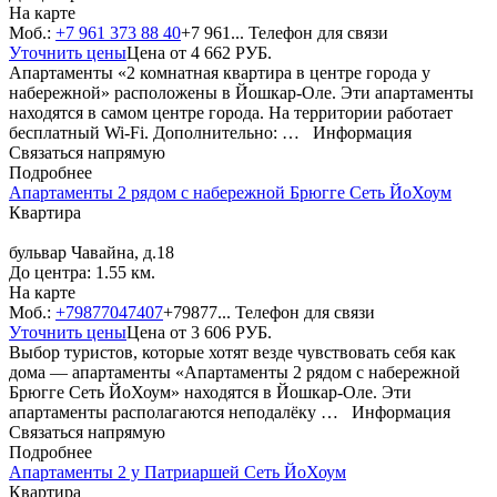
На карте
Моб.:
+7 961 373 88 40
+7 961...
Телефон для связи
Уточнить цены
Цена от
4 662
РУБ.
Апартаменты «2 комнатная квартира в центре города у
набережной» расположены в Йошкар-Оле. Эти апартаменты
находятся в самом центре города. На территории работает
бесплатный Wi-Fi. Дополнительно: …
Информация
Связаться напрямую
Подробнее
Апартаменты 2 рядом с набережной Брюгге Сеть ЙоХоум
Квартира
бульвар Чавайна, д.18
До центра: 1.55 км.
На карте
Моб.:
+79877047407
+79877...
Телефон для связи
Уточнить цены
Цена от
3 606
РУБ.
Выбор туристов, которые хотят везде чувствовать себя как
дома — апартаменты «Апартаменты 2 рядом с набережной
Брюгге Сеть ЙоХоум» находятся в Йошкар-Оле. Эти
апартаменты располагаются неподалёку …
Информация
Связаться напрямую
Подробнее
Апартаменты 2 у Патриаршей Сеть ЙоХоум
Квартира