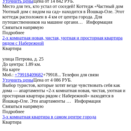
Уточнить цены
Цена от
14 842
РУБ.
Место для тех, кто устал от соседей! Коттедж «Частный дом
Уютный дом с видом на сад» находится в Йошкар-Оле. Этот
коттедж расположен в 4 км от центра города. Для
путешественников на машине органи…
Информация
Связаться напрямую
Подробнее
2-х комнатная новая, чистая, уютная и просторная квартира
рядом с Набережной
Квартира
улица Петрова, д. 25
До центра: 1.89 км.
На карте
Моб.:
+79918409682
+79918...
Телефон для связи
Уточнить цены
Цена от
4 086
РУБ.
Выбор туристов, которые хотят везде чувствовать себя как
дома — апартаменты «2-х комнатная новая, чистая, уютная и
просторная квартира рядом с Набережной» находятся в
Йошкар-Оле. Эти апартаменты …
Информация
Связаться напрямую
Подробнее
3-х комнатная квартира в самом центре города
Квартира