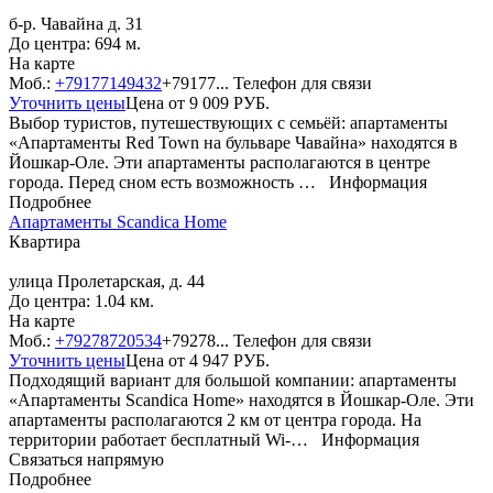
б-р. Чавайна д. 31
До центра: 694 м.
На карте
Моб.:
+79177149432
+79177...
Телефон для связи
Уточнить цены
Цена от
9 009
РУБ.
Выбор туристов, путешествующих с семьёй: апартаменты
«Апартаменты Red Town на бульваре Чавайна» находятся в
Йошкар-Оле. Эти апартаменты располагаются в центре
города. Перед сном есть возможность …
Информация
Подробнее
Апартаменты Scandica Home
Квартира
улица Пролетарская, д. 44
До центра: 1.04 км.
На карте
Моб.:
+79278720534
+79278...
Телефон для связи
Уточнить цены
Цена от
4 947
РУБ.
Подходящий вариант для большой компании: апартаменты
«Апартаменты Scandica Home» находятся в Йошкар-Оле. Эти
апартаменты располагаются 2 км от центра города. На
территории работает бесплатный Wi-…
Информация
Связаться напрямую
Подробнее