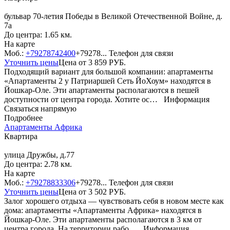
бульвар 70-летия Победы в Великой Отечественной Войне, д.
7а
До центра: 1.65 км.
На карте
Моб.:
+79278742400
+79278...
Телефон для связи
Уточнить цены
Цена от
3 859
РУБ.
Подходящий вариант для большой компании: апартаменты
«Апартаменты 2 у Патриаршей Сеть ЙоХоум» находятся в
Йошкар-Оле. Эти апартаменты располагаются в пешей
доступности от центра города. Хотите ос…
Информация
Связаться напрямую
Подробнее
Апартаменты Aфрика
Квартира
улица Дружбы, д.77
До центра: 2.78 км.
На карте
Моб.:
+79278833306
+79278...
Телефон для связи
Уточнить цены
Цена от
3 502
РУБ.
Залог хорошего отдыха — чувствовать себя в новом месте как
дома: апартаменты «Апартаменты Aфрика» находятся в
Йошкар-Оле. Эти апартаменты располагаются в 3 км от
центра города. На территории рабо…
Информация