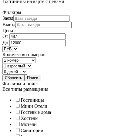
Гостиницы
на карте
с ценами
Фильтры
Заезд
Выезд
Цена
От
До
Количество номеров
Фильтры и поиск
Все типы размещения
Гостиницы
Мини Отели
Гостевые дома
Хостелы
Мотели
Санатории