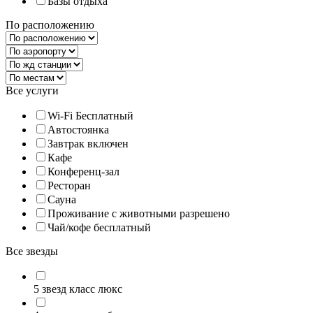
Базы отдыха
По расположению
Все услуги
Wi-Fi Бесплатный
Автостоянка
Завтрак включен
Кафе
Конференц-зал
Ресторан
Сауна
Проживание с животными разрешено
Чай/кофе бесплатный
Все звезды
5 звезд класс люкс