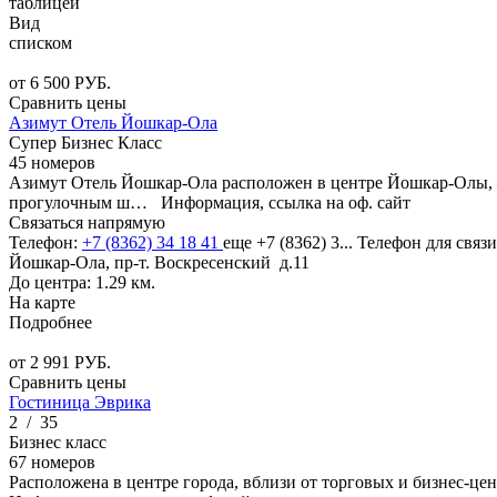
таблицей
Вид
списком
от
6 500
РУБ.
Сравнить цены
Азимут Отель Йошкар-Ола
Супер Бизнес Класс
45 номеров
Азимут Отель Йошкар-Ола расположен в центре Йошкар-Олы, 
прогулочным ш…
Информация, ссылка на оф. сайт
Связаться напрямую
Телефон:
+7 (8362) 34 18 41
еще
+7 (8362) 3...
Телефон для связи
Йошкар-Ола, пр-т. Воскресенский д.11
До центра: 1.29 км.
На карте
Подробнее
от
2 991
РУБ.
Сравнить цены
Гостиница Эврика
2
/
35
Бизнес класс
67 номеров
Расположена в центре города, вблизи от торговых и бизнес-це