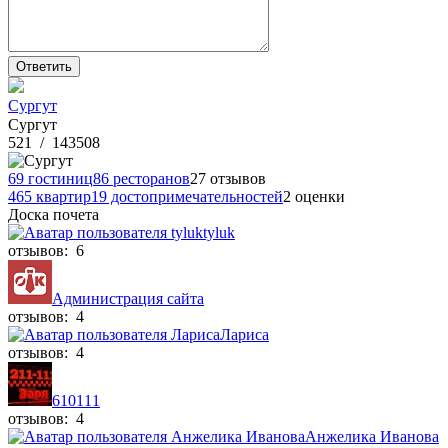
Сургут
Сургут
521
/
143508
69 гостиниц
86 ресторанов
27 отзывов
465 квартир
19 достопримечательностей
2 оценки
Доска почета
tyluk
отзывов: 6
Администрация сайта
отзывов: 4
Лариса
отзывов: 4
610111
отзывов: 4
Анжелика Иванова