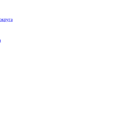
округа
а