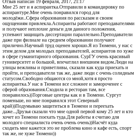
Отзыв написан
19 февраля, 2017, 21:17
Мне 25 лет и я аспирантка.Отправили в командировку по
аспирантуре.Мне очень понравился город для
молодёжи..Сфера образования по рассказам и своим
ощущениям привлекла.Аспиранты работают преподавателями
и получают неплохие деньги для данного положения,
успевают защищать диссертации параллельно.Преподаватели
даже при филиале на среднем образовании получают
прилично.Научный труд оценен хорошо.Я из Тюмени, у нас с
этим делом для молодых преподавателей, аспирантов по хуже
в сфере гуманитарного образования. СурГУ очень красивый
гуниверситет и большой, впечатлил внешним видом.Люди на
улицы вежливы и приветливы, сказали как куда приехать и
пройти, и преподаватели так же, даже люди с очень солидным
статусом.Свободно общаются со мной,хотя я просто
аспирантка.У нас в Тюмени все сложнее и замороченее с
сферой образования.Сходила и ресторан там, все
понравилось))Торговые центры как и в Тюмени. Сургут
поменьше, но мне понравился этот Северный
край))Подумываю защититься в Тюмени и переехать
даже...Друзья сказали что мне одной первой кому 25 лет и кто
хочет из Тюмени поехать туда.Для работы я считаю для
молодого специалиста очень очень очень))Насчёт куда
сходить мне кажется это не проблема кино и кафе есть, спорт
так же, не хуже Тюмени))