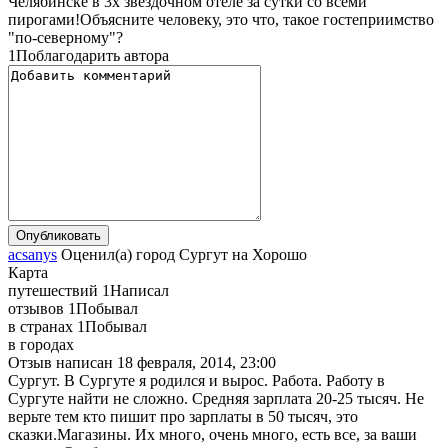
Челябинске в 3х звездочном отеле за сутки со всеми
пирогами!Объясните человеку, это что, такое гостеприимство
"по-северному"?
1
Поблагодарить автора
acsanys
Оценил(а)
город
Сургут
на
Хорошо
Карта
путешествий
1
Написал
отзывов
1
Побывал
в странах
1
Побывал
в городах
Отзыв написан
18 февраля, 2014, 23:00
Сургут. В Сургуте я родился и вырос. Работа. Работу в
Сургуте найти не сложно. Средняя зарплата 20-25 тысяч. Не
верьте тем кто пишит про зарплаты в 50 тысяч, это
сказки.Магазины. Их много, очень много, есть все, за ваши