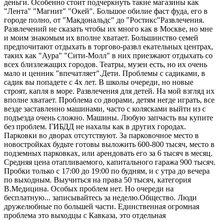
деньги. Особенно стоит подчеркнуть такие магазины как
"Лента" "Магнит" "Окей". Большое обилие фаст фуда, его в
городе полно, от "Макдональдс" до "Ростикс"Развлечения.
Развлечений не сказать чтобы их много как в Москве, но мне
и моим знакомым их вполне хватает. Большинство семей
предпочитают отдыхать в торгово-развл екательных центрах,
таких как "Аура" "Сити-Молл" в них приезжают отдыхать со
всех близлежащих городов. Театры, музеи есть, но их очень
мало и ценник "впечатляет".Дети. Проблемы с садиками, в
садик вы попадете с 4х лет. В школы очереди, но новые
строят, капля в море. Развлечения для детей. На мой взгляд их
вполне хватает. Проблема со дворами, детям негде играть, все
везде заставленно машинами, часто с колясками выйти из с
подъезда очень сложно. Машины. Любую запчасть вы купите
без проблем. ГИБДД не нахалы как в других городах.
Парковки во дворах отсутствуют. За парковочное место в
новостройках будьте готовы выложить 600-800 тысяч, место в
подземных парковках, или арендовать его за 6 тысяч в месяц.
Средняя цена отапливаемого, капитального гаража 900 тысяч.
Пробки только с 17:00 до 19:00 по будням, и с утра до вечера
по выходным. Выучиться на права 50 тысяч, категория
В.Медицина. Особых проблем нет. Но очереди на
бесплатную... записывайтесь за неделю.Общество. Люди
дружелюбные по большей части. Единственная огромная
проблема это выходцы с Кавказа, это отдельная