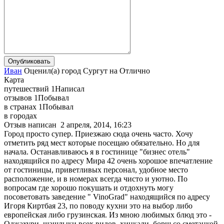
Иван
Оценил(а)
город
Сургут
на
Отлично
Карта
путешествий
1
Написал
отзывов
1
Побывал
в странах
1
Побывал
в городах
Отзыв написан
2 апреля, 2014, 16:23
Город просто супер. Приезжаю сюда очень часто. Хочу
отметить ряд мест которые посещаю обязательно. Но для
начала. Останавливаюсь я в гостинице "бизнес отель"
находящийся по адресу Мира 42 очень хорошое впечатление
от гостиницы, приветливых персонал, удобное место
расположение, и в номерах всегда чисто и уютно. По
вопросам где хорошо покушать и отдохнуть могу
посоветовать заведение " VinoGrad" находящийся по адресу
Игоря Киртбая 23, по поводу кухни это на выбор либо
европейская либо грузинская. Из мною любимых блюд это -
Оджахури, шашлыки всех видов, хинкали, борщ со сметанкой,