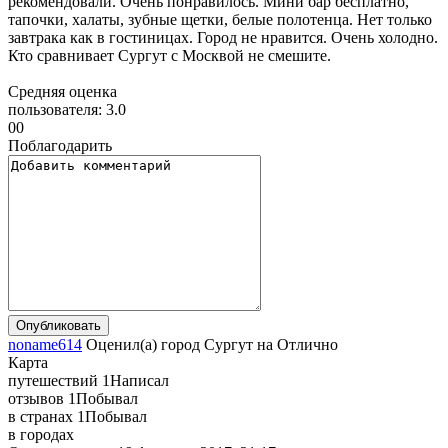
рекомендовали. Очень понравилось. Мини бар бесплатно,
тапочки, халаты, зубные щетки, белые полотенца. Нет только
завтрака как в гостиницах. Город не нравится. Очень холодно.
Кто сравнивает Сургут с Москвой не смешите.
Средняя оценка
пользователя:
3.0
0
0
Поблагодарить
noname614
Оценил(а)
город
Сургут
на
Отлично
Карта
путешествий
1
Написал
отзывов
1
Побывал
в странах
1
Побывал
в городах