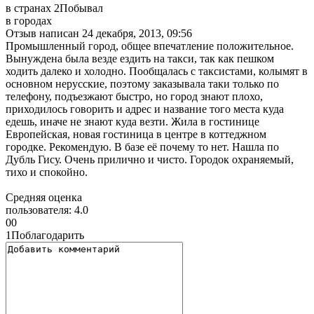
в странах
2
Побывал
в городах
Отзыв написан
24 декабря, 2013, 09:56
Промышленный город, общее впечатление положительное.
Вынуждена была везде ездить на такси, так как пешком
ходить далеко и холодно. Пообщалась с таксистами, колымят в
основном нерусские, поэтому заказывала таки только по
телефону, подъезжают быстро, но город знают плохо,
приходилось говорить и адрес и название того места куда
едешь, иначе не знают куда везти. Жила в гостинице
Европейская, новая гостиница в центре в коттеджном
городке. Рекомендую. В базе её почему то нет. Нашла по
Дубль Гису. Очень прилично и чисто. Городок охраняемый,
тихо и спокойно.
Средняя оценка
пользователя:
4.0
0
0
1
Поблагодарить