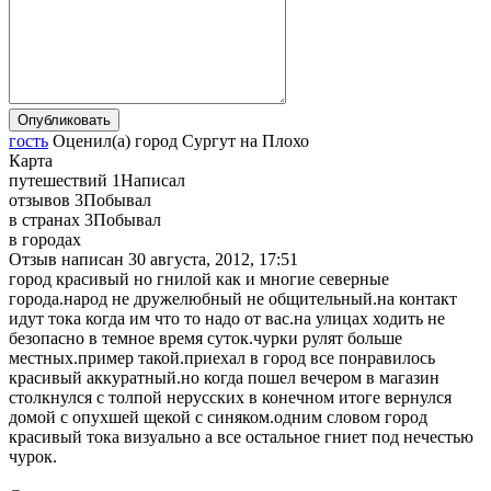
гость
Оценил(а)
город
Сургут
на
Плохо
Карта
путешествий
1
Написал
отзывов
3
Побывал
в странах
3
Побывал
в городах
Отзыв написан
30 августа, 2012, 17:51
город красивый но гнилой как и многие северные
города.народ не дружелюбный не общительный.на контакт
идут тока когда им что то надо от вас.на улицах ходить не
безопасно в темное время суток.чурки рулят больше
местных.пример такой.приехал в город все понравилось
красивый аккуратный.но когда пошел вечером в магазин
столкнулся с толпой нерусских в конечном итоге вернулся
домой с опухшей щекой с синяком.одним словом город
красивый тока визуально а все остальное гниет под нечестью
чурок.