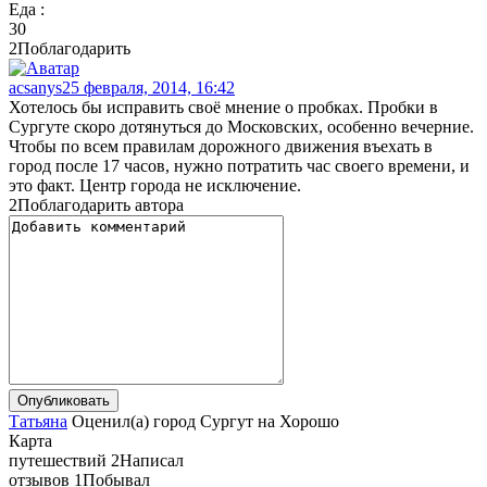
Еда :
3
0
2
Поблагодарить
acsanys
25 февраля, 2014, 16:42
Хотелось бы исправить своё мнение о пробках. Пробки в
Сургуте скоро дотянуться до Московских, особенно вечерние.
Чтобы по всем правилам дорожного движения въехать в
город после 17 часов, нужно потратить час своего времени, и
это факт. Центр города не исключение.
2
Поблагодарить автора
Татьяна
Оценил(а)
город
Сургут
на
Хорошо
Карта
путешествий
2
Написал
отзывов
1
Побывал