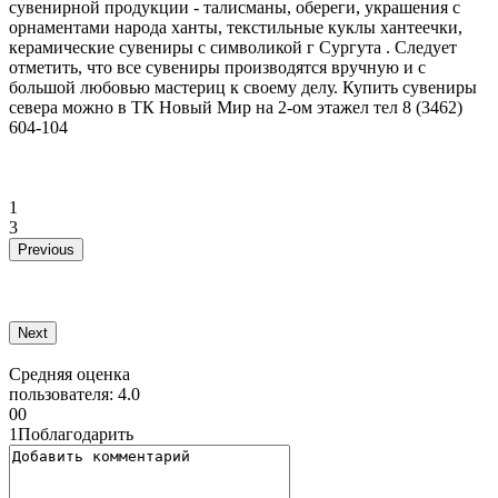
сувенирной продукции - талисманы, обереги, украшения с
орнаментами народа ханты, текстильные куклы хантеечки,
керамические сувениры с символикой г Сургута . Следует
отметить, что все сувениры производятся вручную и с
большой любовью мастериц к своему делу. Купить сувениры
севера можно в ТК Новый Мир на 2-ом этажел тел 8 (3462)
604-104
1
3
Previous
Next
Средняя оценка
пользователя:
4.0
0
0
1
Поблагодарить