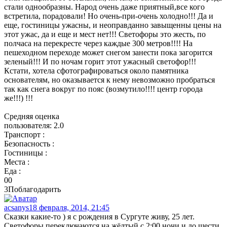
стали однообразны. Народ очень даже приятный,все кого
встретила, порадовали! Но очень-при-очень холодно!!! Да и
еще, гостиницы ужасны, и неоправданно завыщенны цены на
этот ужас, да и еще и мест нет!!! Светофоры это жесть, по
полчаса на перекресте через каждые 300 метров!!!! На
пешеходном переходе может снегом занести пока загорится
зеленый!!! И по ночам горит этот ужасный светофор!!!
Кстати, хотела сфотографироваться около памятника
основателям, но оказывается к нему невозможно пробраться
так как снега вокруг по пояс (возмутило!!!! центр города
же!!!) !!!
Средняя оценка
пользователя:
2.0
Транспорт :
Безопасность :
Гостиницы :
Места :
Еда :
0
0
3
Поблагодарить
acsanys
18 февраля, 2014, 21:45
Сказки какие-то ) я с рождения в Сургуте живу, 25 лет.
Светофоры переключаются на жёлтый с 2:00 ночи и до шести