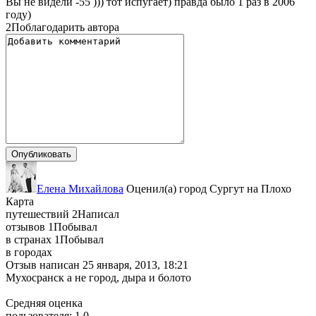
Вы не видели -55 ))) тот испугает) правда было 1 раз в 2006
году)
2
Поблагодарить автора
Елена Михайлова
Оценил(а)
город
Сургут
на
Плохо
Карта
путешествий
2
Написал
отзывов
1
Побывал
в странах
1
Побывал
в городах
Отзыв написан
25 января, 2013, 18:21
Мухосpанск а не город, дыра и болото
Средняя оценка
пользователя:
1.0