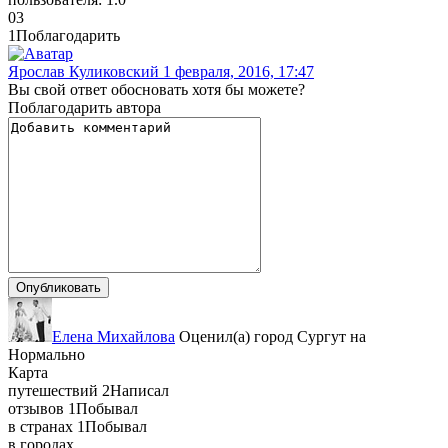
0
3
1
Поблагодарить
Ярослав Куликовский
1 февраля, 2016, 17:47
Вы свой ответ обосновать хотя бы можете?
Поблагодарить автора
Елена Михайлова
Оценил(а)
город
Сургут
на
Нормально
Карта
путешествий
2
Написал
отзывов
1
Побывал
в странах
1
Побывал
в городах