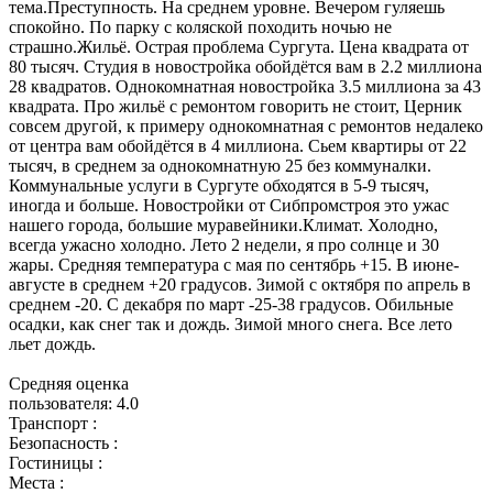
тема.Преступность. На среднем уровне. Вечером гуляешь
спокойно. По парку с коляской походить ночью не
страшно.Жильё. Острая проблема Сургута. Цена квадрата от
80 тысяч. Студия в новостройка обойдётся вам в 2.2 миллиона
28 квадратов. Однокомнатная новостройка 3.5 миллиона за 43
квадрата. Про жильё с ремонтом говорить не стоит, Церник
совсем другой, к примеру однокомнатная с ремонтов недалеко
от центра вам обойдётся в 4 миллиона. Сьем квартиры от 22
тысяч, в среднем за однокомнатную 25 без коммуналки.
Коммунальные услуги в Сургуте обходятся в 5-9 тысяч,
иногда и больше. Новостройки от Сибпромстроя это ужас
нашего города, большие муравейники.Климат. Холодно,
всегда ужасно холодно. Лето 2 недели, я про солнце и 30
жары. Средняя температура с мая по сентябрь +15. В июне-
августе в среднем +20 градусов. Зимой с октября по апрель в
среднем -20. С декабря по март -25-38 градусов. Обильные
осадки, как снег так и дождь. Зимой много снега. Все лето
льет дождь.
Средняя оценка
пользователя:
4.0
Транспорт :
Безопасность :
Гостиницы :
Места :