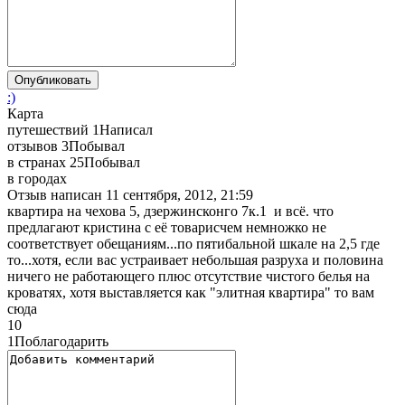
:)
Карта
путешествий
1
Написал
отзывов
3
Побывал
в странах
25
Побывал
в городах
Отзыв написан
11 сентября, 2012, 21:59
квартира на чехова 5, дзержинсконго 7к.1 и всё. что
предлагают кристина с её товарисчем немножко не
соответствует обещаниям...по пятибальной шкале на 2,5 где
то...хотя, если вас устраивает небольшая разруха и половина
ничего не работающего плюс отсутствие чистого белья на
кроватях, хотя выставляется как "элитная квартира" то вам
сюда
1
0
1
Поблагодарить