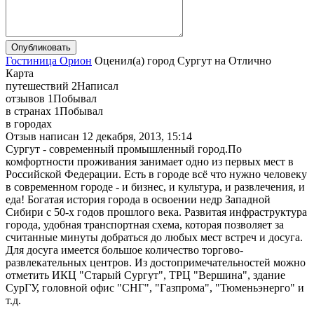
Гостиница Орион
Оценил(а)
город
Сургут
на
Отлично
Карта
путешествий
2
Написал
отзывов
1
Побывал
в странах
1
Побывал
в городах
Отзыв написан
12 декабря, 2013, 15:14
Сургут - современный промышленный город.По
комфортности проживания занимает одно из первых мест в
Российской Федерации. Есть в городе всё что нужно человеку
в современном городе - и бизнес, и культура, и развлечения, и
еда! Богатая история города в освоении недр Западной
Сибири с 50-х годов прошлого века. Развитая инфраструктура
города, удобная транспортная схема, которая позволяет за
считанные минуты добраться до любых мест встреч и досуга.
Для досуга имеется большое количество торгово-
развлекательных центров. Из достопримечательностей можно
отметить ИКЦ "Старый Сургут", ТРЦ "Вершина", здание
СурГУ, головной офис "СНГ", "Газпрома", "Тюменьэнерго" и
т.д.