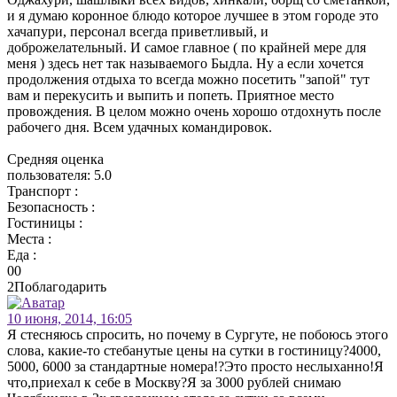
и я думаю коронное блюдо которое лучшее в этом городе это
хачапури, персонал всегда приветливый, и
доброжелательный. И самое главное ( по крайней мере для
меня ) здесь нет так называемого Быдла. Ну а если хочется
продолжения отдыха то всегда можно посетить "запой" тут
вам и перекусить и выпить и попеть. Приятное место
провождения. В целом можно очень хорошо отдохнуть после
рабочего дня. Всем удачных командировок.
Средняя оценка
пользователя:
5.0
Транспорт :
Безопасность :
Гостиницы :
Места :
Еда :
0
0
2
Поблагодарить
10 июня, 2014, 16:05
Я стесняюсь спросить, но почему в Сургуте, не побоюсь этого
слова, какие-то стебанутые цены на сутки в гостиницу?4000,
5000, 6000 за стандартные номера!?Это просто неслыханно!Я
что,приехал к себе в Москву?Я за 3000 рублей снимаю