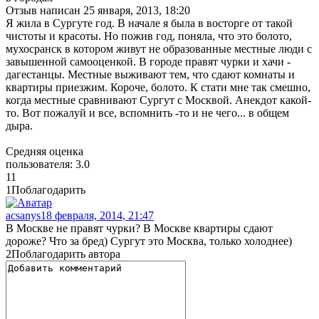
Отзыв написан
25 января, 2013, 18:20
Я жила в Сургуте год. В начале я была в восторге от такой
чистоты и красоты. Но пожив год, поняла, что это болото,
мухосранск в котором живут не образованные местные люди с
завышенной самооценкой. В городе правят чурки и хачи -
дагестанцы. Местные выживают тем, что сдают комнаты и
квартиры приезжим. Короче, болото. К стати мне так смешно,
когда местные сравнивают Сургут с Москвой. Анекдот какой-
то. Вот пожалуй и все, вспомнить -то и не чего... в общем
дыра.
Средняя оценка
пользователя:
3.0
1
1
1
Поблагодарить
acsanys
18 февраля, 2014, 21:47
В Москве не правят чурки? В Москве квартиры сдают
дороже? Что за бред) Сургут это Москва, только холоднее)
2
Поблагодарить автора