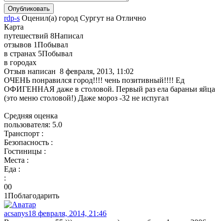
rdp-s
Оценил(а)
город
Сургут
на
Отлично
Карта
путешествий
8
Написал
отзывов
1
Побывал
в странах
5
Побывал
в городах
Отзыв написан
8 февраля, 2013, 11:02
ОЧЕНЬ понравился город!!!! чень позитивный!!!! Ед
ОФИГЕННАЯ даже в столовой. Первый раз ела бараньи яйца
(это меню столовой!) Даже мороз -32 не испугал
Средняя оценка
пользователя:
5.0
Транспорт :
Безопасность :
Гостиницы :
Места :
Еда :
:
0
0
1
Поблагодарить
acsanys
18 февраля, 2014, 21:46