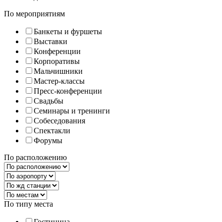
По мероприятиям
Банкеты и фуршеты
Выставки
Конференции
Корпоративы
Мальчишники
Мастер-классы
Пресс-конференции
Свадьбы
Семинары и тренинги
Собеседования
Спектакли
Форумы
По расположению
По типу места
Гостиница