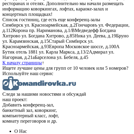
ресторанах и отелях. Дополнительно мы начали размещать
информацию коворкингах, лофтах, караоке-залах и
концертных площадках!
Список гостиниц, где есть еще конференц-залы
Симбирск
ул. Красноармейская, д.2
Гончаровъ
ул. Федерации,
д.112
Корона
пр. Нариманова, д.1/В
Медведефф Богдана
Хитрово
ул. Богдана Хитрово, д.85
Ника
ул. Деева, д.19
Бруно
ул. Карамзинская, д.15
Старый Симбирск
ул.
Красноармейская, д.93
Европа
Московское шоссе, д.100А
Бутик отель 1881
ул. Карла Маркса, д.13/2
Адмирал
ул.
Нагорная, д.21а
Барселона
ул. Бебеля, д.45
К началу страницы
↑
Ищете лучшие цены для групп от 10 человек или 5 номеров?
Используйте наш сервис
Следи за нашими новостями и обсуждай
наш проект:
Добавить конференц-зал,
банкетный зал, коворкинг,
компьютерный класс, лофт,
комнату переговоров и др.
О Нас