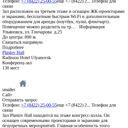
Телефон:
+7 (8422) 25-00-55
еще
+7 (8422) 2...
Телефон для
связи
Зал расположен на третьем этаже и оснащен ЖК-проекторами
и экранами, бесплатным быстрым Wi-Fi и дополнительным
оборудованием для аренды (ноутбук, пульт, флипчарт).
Помещение можно разделить на тр…
Информация
Ульяновск, ул. Гончарова д.25
До центра: 890 м.
Связаться напрямую
Подробнее
Plastov Hall
Radisson Hotel Ulyanovsk
Конференц-зал
130
мест
smaller
Сайт
Отправить запрос
Телефон:
+7 (8422) 25-00-55
еще
+7 (8422) 2...
Телефон для
связи
Зал Plastov Hall находится на этаже конгресс-холла. Он
оснащен современными проекторами и экранами для
безупречных мероприятий. Главная особенность этого