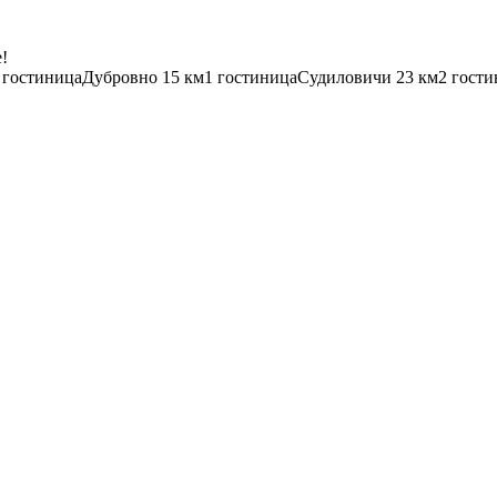
!
 гостиница
Дубровно
15 км
1 гостиница
Судиловичи
23 км
2 гост