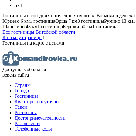
из
1
Гостиницы в соседних населенных пунктах. Возможно дешевле
Юрцево
6 км
1 гостиница
Орша
7 км
3 гостиницы
Румино
13 км
1
Шапечино
48 км
1 гостиница
Берёзки
50 км
1 гостиница
Все гостиницы Витебской области
К началу страницы
↑
Гостиницы
на карте
с ценами
Доступна мобильная
версия сайта
Страны
Города
Гостиницы
Квартиры посуточно
Такси
Рестораны
Достопримечательности
Развлечения
Телефонные коды