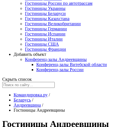
Гостиницы России по автотрассам
Гостиницы Украины
Гостиницы Беларуси
Гостиницы Казахстана
Гостиницы Великобритании
Гостиницы Германии
Гостиницы Испании
Гостиницы Италии
Гостиницы США
Гостиницы Франции
Добавить объект
Конференц-залы Андреевщины
Конференц-залы Витебской области
Конференц-залы России
Скрыть список
Командировка.ру
/
Беларусь
/
Андреевщина
/
Гостиницы Андреевщины
Гостиницы Андреевщины