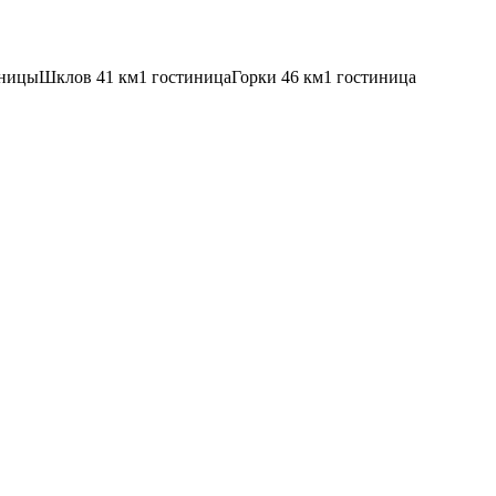
иницы
Шклов
41 км
1 гостиница
Горки
46 км
1 гостиница