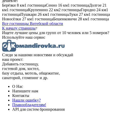
дешевле!
Берёзки
8 км
1 гостиница
Сенно
16 км
1 гостиница
Долгое
21
км
1 гостиница
Крупенино
22 км
2 гостиницы
Городно
24 км
1
гостиница
Пушкари
26 км
1 гостиница
Луки
27 км
1 гостиница
Новосёлки
27 км
1 гостиница
Бешенковичи
28 км
1 гостиница
Все гостиницы Витебской области
К началу страницы
↑
Ищете лучшие цены для групп от 10 человек или 5 номеров?
Используйте наш сервис
Следи за нашими новостями и обсуждай
наш проект:
Добавить гостиницу,
гостевой дом, хостел,
базу отдыха, мотель, общежитие,
санаторий, глэмпинг и др.
О Нас
Напишите нам
Контакты
Нашли ошибку?
Правообладателям!
API для систем бронирования