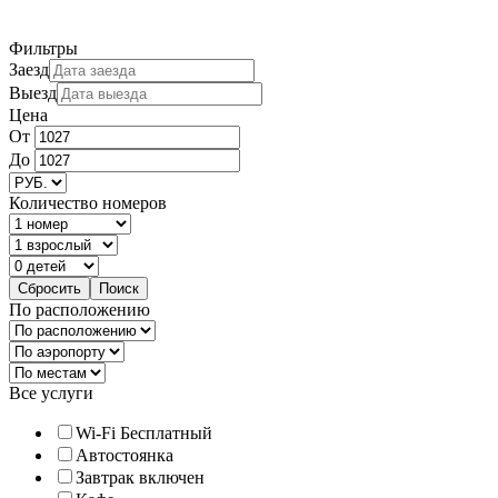
Фильтры
Заезд
Выезд
Цена
От
До
Количество номеров
По расположению
Все услуги
Wi-Fi Бесплатный
Автостоянка
Завтрак включен