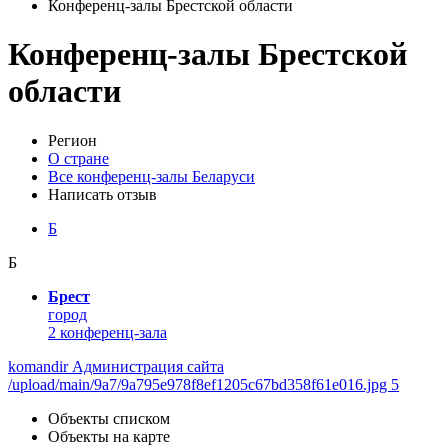
Конференц-залы Брестской области
Конференц-залы Брестской
области
Регион
О стране
Все конференц-залы Беларуси
Написать отзыв
Б
Б
Брест
город
2 конференц-зала
komandir Администрация сайта
/upload/main/9a7/9a795e978f8ef1205c67bd358f61e016.jpg 5
Объекты списком
Объекты на карте