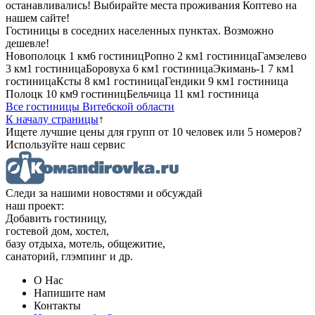
останавливались! Выбирайте места проживания Коптево на
нашем сайте!
Гостиницы в соседних населенных пунктах. Возможно
дешевле!
Новополоцк
1 км
6 гостиниц
Ропно
2 км
1 гостиница
Гамзелево
3 км
1 гостиница
Боровуха
6 км
1 гостиница
Экимань-1
7 км
1
гостиница
Ксты
8 км
1 гостиница
Гендики
9 км
1 гостиница
Полоцк
10 км
9 гостиниц
Бельчица
11 км
1 гостиница
Все гостиницы Витебской области
К началу страницы
↑
Ищете лучшие цены для групп от 10 человек или 5 номеров?
Используйте наш сервис
Следи за нашими новостями и обсуждай
наш проект:
Добавить гостиницу,
гостевой дом, хостел,
базу отдыха, мотель, общежитие,
санаторий, глэмпинг и др.
О Нас
Напишите нам
Контакты