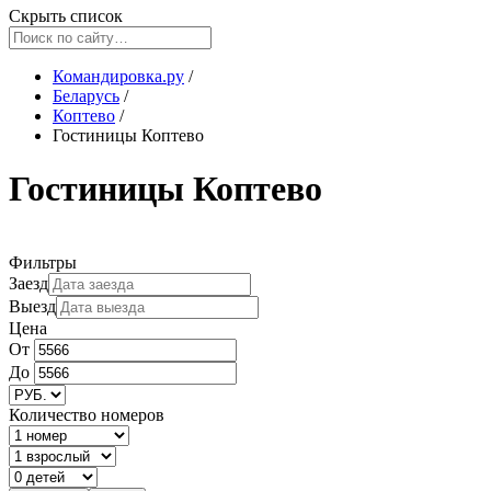
Скрыть список
Командировка.ру
/
Беларусь
/
Коптево
/
Гостиницы Коптево
Гостиницы Коптево
Фильтры
Заезд
Выезд
Цена
От
До
Количество номеров