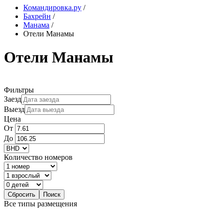
Командировка.ру
/
Бахрейн
/
Манама
/
Отели Манамы
Отели Манамы
Фильтры
Заезд
Выезд
Цена
От
До
Количество номеров
Все типы размещения