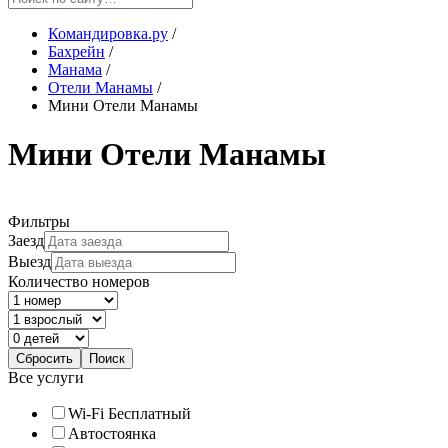
Командировка.ру
/
Бахрейн
/
Манама
/
Отели Манамы
/
Мини Отели Манамы
Мини Отели Манамы
Фильтры
Заезд
Выезд
Количество номеров
Все услуги
Wi-Fi Бесплатный
Автостоянка