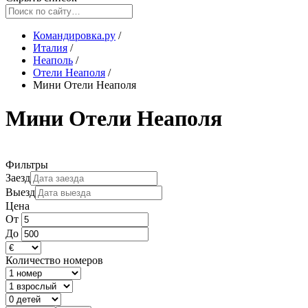
Командировка.ру
/
Италия
/
Неаполь
/
Отели Неаполя
/
Мини Отели Неаполя
Мини Отели Неаполя
Фильтры
Заезд
Выезд
Цена
От
До
Количество номеров