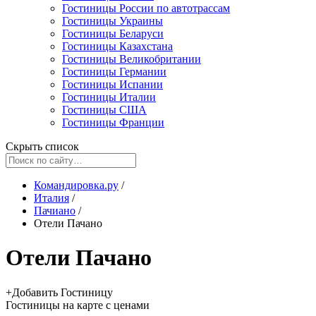
Гостиницы России по автотрассам
Гостиницы Украины
Гостиницы Беларуси
Гостиницы Казахстана
Гостиницы Великобритании
Гостиницы Германии
Гостиницы Испании
Гостиницы Италии
Гостиницы США
Гостиницы Франции
Скрыть список
Командировка.ру
/
Италия
/
Пачиано
/
Отели Пачано
Отели Пачано
+
Добавить Гостиницу
Гостиницы
на карте
с ценами