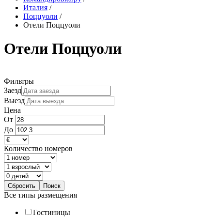
Италия
/
Поццуоли
/
Отели Поццуоли
Отели Поццуоли
Фильтры
Заезд
Выезд
Цена
От
До
Количество номеров
Все типы размещения
Гостиницы