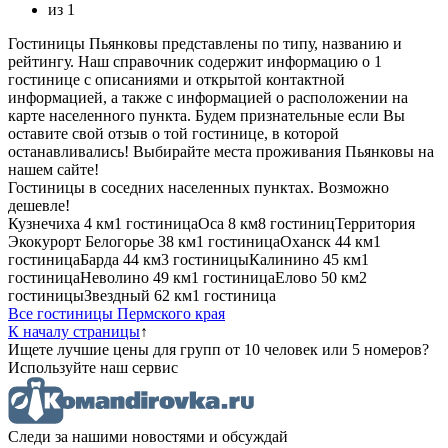
из
1
Гостиницы Пьянковы представлены по типу, названию и
рейтингу. Наш справочник содержит информацию о 1
гостинице с описаниями и открытой контактной
информацией, а также с информацией о расположении на
карте населенного пункта. Будем признательные если Вы
оставите свой отзыв о той гостинице, в которой
останавливались! Выбирайте места проживания Пьянковы на
нашем сайте!
Гостиницы в соседних населенных пунктах. Возможно
дешевле!
Кузнечиха
4 км
1 гостиница
Оса
8 км
8 гостиниц
Территория
Экокурорт Белогорье
38 км
1 гостиница
Оханск
44 км
1
гостиница
Барда
44 км
3 гостиницы
Калинино
45 км
1
гостиница
Неволино
49 км
1 гостиница
Елово
50 км
2
гостиницы
Звездный
62 км
1 гостиница
Все гостиницы Пермского края
К началу страницы
↑
Ищете лучшие цены для групп от 10 человек или 5 номеров?
Используйте наш сервис
Следи за нашими новостями и обсуждай