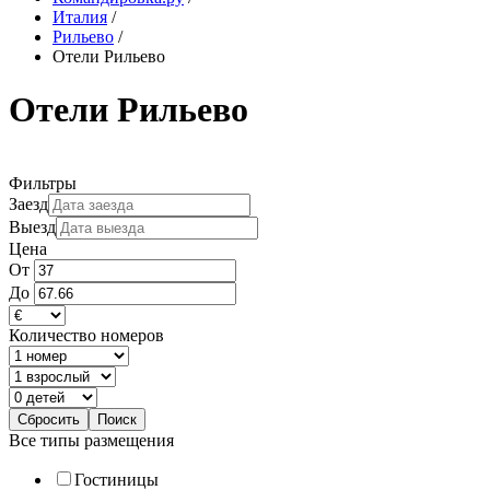
Италия
/
Рильево
/
Отели Рильево
Отели Рильево
Фильтры
Заезд
Выезд
Цена
От
До
Количество номеров
Все типы размещения
Гостиницы