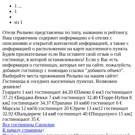
1
...
1
из
1
Отели Рильево представлены по типу, названию и рейтингу.
Наш справочник содержит информацию о 6 отелях с
описаниями и открытой контактной информацией, а также с
информацией о расположении на карте населенного пункта.
Будем признательные если Вы оставите свой отзыв о той
гостинице, в которой останавливались! Если у Вас есть
информация о гостиницах, которых нет на сайте, пожалуйста,
добавьте гостиницу с помощью ссылки "добавить объект".
Выбирайте места проживания Рильево на нашем сайте!
Гостиницы в соседних населенных пунктах. Возможно
дешевле!
Гуаррато
1 км
1 гостиница
от
44.20 €
Пачеко
6 км
3 гостиницы
от
37.21 €
Бирджи-Векки
7 км
6 гостиниц
от
32.40 €
Торре-Нубия
8
км
2 гостиницы
от
34.37 €
Трапани
10 км
60 гостиниц
от
6 €
Марсала
12 км
56 гостиниц
от
20 €
Эриче
13 км
12 гостиниц
от
32.92 €
Вальдериче
14 км
8 гостиниц
от
40 €
Пиццолунго
15 км
2
гостиницы
от
35 €
Все гостиницы Сицилии
К началу страницы
↑