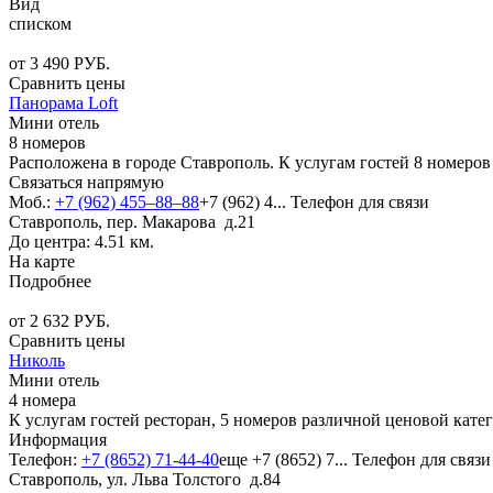
Вид
списком
от
3 490
РУБ.
Сравнить цены
Панорама Loft
Мини отель
8 номеров
Расположена в городе Ставрополь. К услугам гостей 8 номеро
Связаться напрямую
Моб.:
+7 (962) 455‒88‒88
+7 (962) 4...
Телефон для связи
Ставрополь, пер. Макарова д.21
До центра: 4.51 км.
На карте
Подробнее
от
2 632
РУБ.
Сравнить цены
Николь
Мини отель
4 номера
К услугам гостей ресторан, 5 номеров различной ценовой кате
Информация
Телефон:
+7 (8652) 71-44-40
еще
+7 (8652) 7...
Телефон для связи
Ставрополь, ул. Льва Толстого д.84