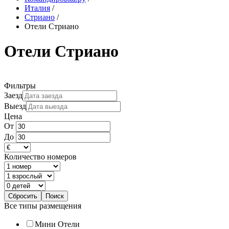
Италия
/
Стриано
/
Отели Стриано
Отели Стриано
Фильтры
Заезд
Выезд
Цена
От
До
Количество номеров
Все типы размещения
Мини Отели