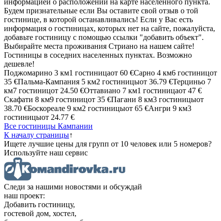
информацией о расположении на карте населенного пункта.
Будем признательные если Вы оставите свой отзыв о той
гостинице, в которой останавливались! Если у Вас есть
информация о гостиницах, которых нет на сайте, пожалуйста,
добавьте гостиницу с помощью ссылки "добавить объект".
Выбирайте места проживания Стриано на нашем сайте!
Гостиницы в соседних населенных пунктах. Возможно
дешевле!
Поджомарино
3 км
1 гостиница
от
60 €
Сарно
4 км
6 гостиниц
от
35 €
Пальма-Кампания
5 км
2 гостиницы
от
36.79 €
Терциньо
7
км
7 гостиниц
от
24.50 €
Оттавиано
7 км
1 гостиница
от
47 €
Скафати
8 км
9 гостиниц
от
35 €
Пагани
8 км
3 гостиницы
от
38.70 €
Боскореале
9 км
2 гостиницы
от
65 €
Ангри
9 км
3
гостиницы
от
24.77 €
Все гостиницы Кампании
К началу страницы
↑
Ищете лучшие цены для групп от 10 человек или 5 номеров?
Используйте наш сервис
Следи за нашими новостями и обсуждай
наш проект:
Добавить гостиницу,
гостевой дом, хостел,