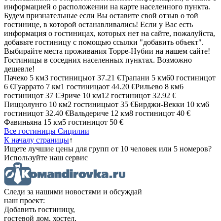
информацией о расположении на карте населенного пункта.
Будем признательные если Вы оставите свой отзыв о той
гостинице, в которой останавливались! Если у Вас есть
информация о гостиницах, которых нет на сайте, пожалуйста,
добавьте гостиницу с помощью ссылки "добавить объект".
Выбирайте места проживания Торре-Нубии на нашем сайте!
Гостиницы в соседних населенных пунктах. Возможно
дешевле!
Пачеко
5 км
3 гостиницы
от
37.21 €
Трапани
5 км
60 гостиниц
от
6 €
Гуаррато
7 км
1 гостиница
от
44.20 €
Рильево
8 км
6
гостиниц
от
37 €
Эриче
10 км
12 гостиниц
от
32.92 €
Пиццолунго
10 км
2 гостиницы
от
35 €
Бирджи-Векки
10 км
6
гостиниц
от
32.40 €
Вальдериче
12 км
8 гостиниц
от
40 €
Фавиньяна
15 км
5 гостиниц
от
50 €
Все гостиницы Сицилии
К началу страницы
↑
Ищете лучшие цены для групп от 10 человек или 5 номеров?
Используйте наш сервис
Следи за нашими новостями и обсуждай
наш проект:
Добавить гостиницу,
гостевой дом, хостел,