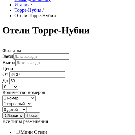
Италия
/
Торре-Нубия
/
Отели Торре-Нубии
Отели Торре-Нубии
Фильтры
Заезд
Выезд
Цена
От
До
Количество номеров
Все типы размещения
Мини Отели