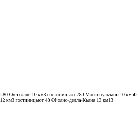
5.80 €
Беттолле
10 км
3 гостиницы
от
78 €
Монтепульчано
10 км
50
12 км
3 гостиницы
от
48 €
Фояно-делла-Кьяна
13 км
13