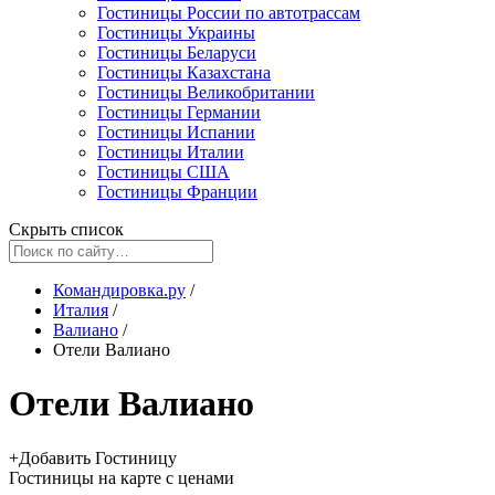
Гостиницы России по автотрассам
Гостиницы Украины
Гостиницы Беларуси
Гостиницы Казахстана
Гостиницы Великобритании
Гостиницы Германии
Гостиницы Испании
Гостиницы Италии
Гостиницы США
Гостиницы Франции
Скрыть список
Командировка.ру
/
Италия
/
Валиано
/
Отели Валиано
Отели Валиано
+
Добавить Гостиницу
Гостиницы
на карте
с ценами