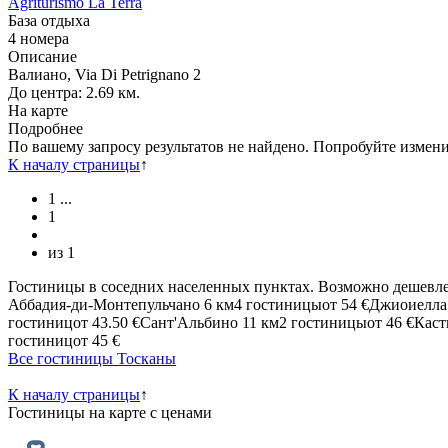
Agriturismo La Terra
База отдыха
4 номера
Описание
Валиано, Via Di Petrignano 2
До центра: 2.69 км.
На карте
Подробнее
По вашему запросу результатов не найдено. Попробуйте измен
К началу страницы
↑
1
...
1
из
1
Гостиницы в соседних населенных пунктах. Возможно дешевле
Аббадия-ди-Монтепульчано
6 км
4 гостиницы
от
54 €
Джиоиелла
гостиниц
от
43.50 €
Сант'Альбино
11 км
2 гостиницы
от
46 €
Каст
гостиниц
от
45 €
Все гостиницы Тосканы
К началу страницы
↑
Гостиницы
на карте
с ценами