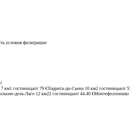
ить условия фильтрации
!
7 км
1 гостиница
от
79 €
Торрита-ди-Сьена
10 км
2 гостиницы
от
5
ильоне-дель-Лаго
12 км
22 гостиницы
от
44.40 €
Монтефоллонико