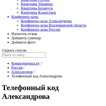
Квартиры Украины
Квартиры Беларуси
Квартиры Казахстана
Конференц-залы
Конференц-залы Александрова
Конференц-залы Владимирской области
Конференц-залы России
Написать отзыв
Добавить сувенир
Добавить фото
Скрыть список
Командировка.ру
/
Россия
/
Александров
/
Телефонный код Александрова
Телефонный код
Александрова