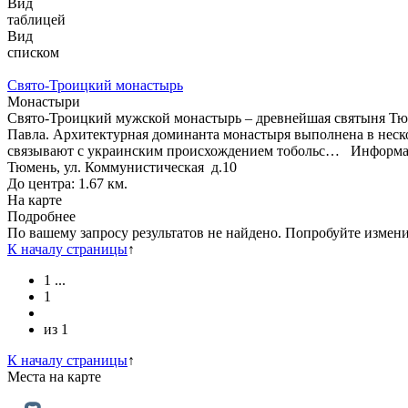
Вид
таблицей
Вид
списком
Свято-Троицкий монастырь
Монастыри
Свято-Троицкий мужской монастырь – древнейшая святыня Тюм
Павла. Архитектурная доминанта монастыря выполнена в неск
связывают с украинским происхождением тобольс…
Информа
Тюмень, ул. Коммунистическая д.10
До центра: 1.67 км.
На карте
Подробнее
По вашему запросу результатов не найдено. Попробуйте измен
К началу страницы
↑
1
...
1
из
1
К началу страницы
↑
Места
на карте