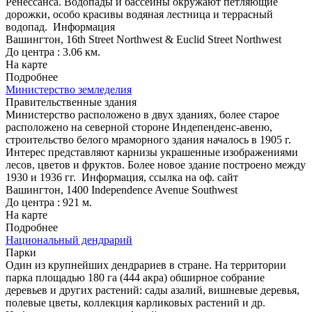
Ренессанса. Водопады и бассейны окружают петляющие
дорожки, особо красивы водяная лестница и террасный
водопад.
Информация
Вашингтон, 16th Street Northwest & Euclid Street Northwest
До центра : 3.06 км.
На карте
Подробнее
Министерство земледелия
Правительственные здания
Министерство расположено в двух зданиях, более старое
расположено на северной стороне Индепенденс-авеню,
строительство белого мраморного здания началось в 1905 г.
Интерес представляют карнизы украшенные изображениями
лесов, цветов и фруктов. Более новое здание построено между
1930 и 1936 гг.
Информация, ссылка на оф. сайт
Вашингтон, 1400 Independence Avenue Southwest
До центра : 921 м.
На карте
Подробнее
Национальный дендрарий
Парки
Один из крупнейших дендрариев в стране. На территории
парка площадью 180 га (444 акра) обширное собрание
деревьев и других растений: сады азалий, вишневые деревья,
полевые цветы, коллекция карликовых растений и др.