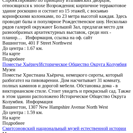
Спроектировано по принципу итальянских дворцов,
относящихся к эпохе Возрождения; кирпичное терракотовое
здание роскошно и состоит из 15 этажей, с восьмью
коринфскими колонками, по 23 метра высотой каждая. Здесь
проводят балы и популярное Рождественское шоу. Несколько
рядов галерей окружают Большой Зал, предлагая место для
разнообразных архитектурных выставок, среди них -
планир…
Информация, ссылка на оф. сайт
Вашингтон, 401 F Street Northwest
До центра : 1.67 км.
На карте
Подробнее
Поместье Хьёрич/Историческое Общество Округа Колумбия
Музеи
Поместье Христиана Хьёрича, немецкого сироты, который
разбогател на пивоварении. Дом насчитывает 31 комнату,
полных каминов и дорогой мебели. Обстановка дома - в
викторианском стиле. Стоит увидеть и прекрасный сад. Также
в этом здании расположено Историческое Общество Округа
Колумбия.
Информация
Вашингтон, 1307 New Hampshire Avenue North West
До центра : 1.59 км.
На карте
Подробнее
Смитсоновский национальный музей естественной истории