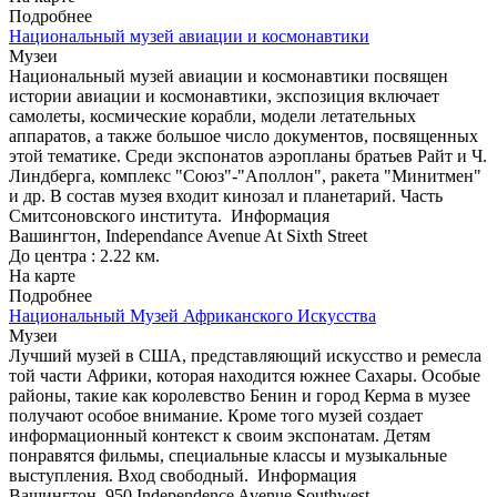
Подробнее
Национальный музей авиации и космонавтики
Музеи
Национальный музей авиации и космонавтики посвящен
истории авиации и космонавтики, экспозиция включает
самолеты, космические корабли, модели летательных
аппаратов, а также большое число документов, посвященных
этой тематике. Среди экспонатов аэропланы братьев Райт и Ч.
Линдберга, комплекс "Союз"-"Аполлон", ракета "Минитмен"
и др. В состав музея входит кинозал и планетарий. Часть
Смитсоновского института.
Информация
Вашингтон, Independance Avenue At Sixth Street
До центра : 2.22 км.
На карте
Подробнее
Национальный Музей Африканского Искусства
Музеи
Лучший музей в США, представляющий искусство и ремесла
той части Африки, которая находится южнее Сахары. Особые
районы, такие как королевство Бенин и город Керма в музее
получают особое внимание. Кроме того музей создает
информационный контекст к своим экспонатам. Детям
понравятся фильмы, специальные классы и музыкальные
выступления. Вход свободный.
Информация
Вашингтон, 950 Independence Avenue Southwest