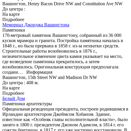
Вашингтон, Henry Bacon Drive NW and Constitution Ave NW
До центра :
На карте
Подробнее
Мемориал Джорджа Вашингтона
Памятники
170-метровый памятник Вашингтону, собранный из 36 000
кусков мрамора и гранита. Постройка памятника началась в
1848 г., но была прервана в 1858 г. из-за нехватки средств.
Строительные работы возобновились в 1876 г.,
незначительное изменение цвета камня указывает на место,
где возведение памятника прекратилось, а затем
возобновилось. Оригинальная конструкция предполагала
создани…
Информация
Вашингтон, 15th Street NW and Madison Dr NW
До центра : 408 м.
На карте
Подробнее
Белый Дом
Памятники архитектуры
Официальная резиденция президента, построен родившимся в
Ирландии архитектором Джеймсом Хобаном. Здание,
известное как «Особняк главы исполнительной власти», было
занято в 1800 г. президентом Джоном Адамсом, в 1814 г. его
сожгли британцы, в 1817 г. его уже частично восстановили. В