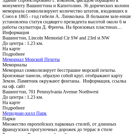
Здание спроектировано Г. Бэконом, фасадом обращено к
монументу Вашингтона и Капитолию. 36 дорических колонн
мемориала символизируют количество штатов, входивших в
Союз в 1865 - год гибели А. Линкольна. В большом зале-нише
установлена статуя сидящего президента высотой около 6 м
работы скульптора Д. Френча. На бронзовых пластинах…
Информация
Вашингтон, Lincoln Memorial Cir SW and 23rd st NW
До центра : 1.23 км.
На карте
Подробнее
Мемориал Морской Пехоты
Мемориалы
Мемориал символизирует бесстрашие морской пехоты.
Бронзовые панели, образую собой круг, отображают карту
Земли. Памятник окружают фонтаны.
Информация, ссылка
на оф. сайт
Вашингтон, 701 Pennsylvania Avenue Northwest
До центра : 1.23 км.
На карте
Подробнее
Меридиан-хилл Парк
Парки
Множество европейских парковых стилей, от длинных
французских прогулочных дорожек до террас в стиле