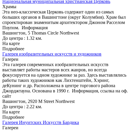
Национальная муниципальная христианская Церковь
Храмы
Эта нео-классическая Церковь содержит один из самых
больших органов в Вашингтоне (округ Колумбия). Храм был
спроектирован знаменитым архитектором Джоном Расселом
Поупом.
Информация
Вашингтон, 5 Thomas Circle Northwest
До центра : 1.32 км.
На карте
Подробнее
Галерея изобразительных искусств и художников
Галереи
Эта галерея современных изобразительных искусств
выставляет работы мастеров всех жанров, но всегда
фокусируется на одном художнике за раз. Здесь выставлялись
работы таких художников как Лихтенштейн, Хэринг,
деКунинг и др. Расположена в центре торгового района
Джорджтауна. Основана в 1990 г.
Информация, ссылка на оф.
сайт
Вашингтон, 2920 M Street Northwest
До центра : 2.22 км.
На карте
Подробнее
Галерея Инуитских Искусств Бардика
Галереи