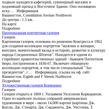
подвале находятся кафетерий, сувенирный магазин и
подземный проход в Восточное Здание. Оно посвящено
иску…
Информация
Вашингтон, Constitution Avenue Northwest
До центра : 1.5 км.
На карте
Подробнее
Национальная портретная галерея
Галереи
Картинная галерея, основана по решению Конгресса в 1962
для создания коллекции портретов "мужчин и женщин,
внесших значительный вклад в историю, развитие и культуру
народа Соединенных Штатов". Находится в одном из
старейших правительственных зданий - бывшем Патентном
бюро, построенном в 1836-67. Включает обширную
коллекцию портретов, в том числе специальный "Зал
президентов", г…
Информация, ссылка на оф. сайт
Вашингтон, Eighth and F Streets Northwest
Подробнее
Художественная галерея Коркорана
Галереи
Галерея открыта в 1869 г. Уильямом Уилсоном Коркораном.
Одно из наиболее полных собраний американских
художников в мире - около 14,000 картин (картины Дж.
Копли, Дж. Стюарта, Дж. Сарджента, Дж. Уистлера, Т.