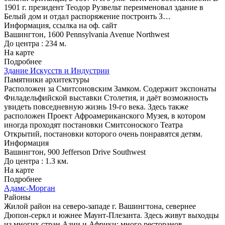
1901 г. президент Теодор Рузвельт переименовал здание в
Белый дом и отдал распоряжение построить З…
Информация, ссылка на оф. сайт
Вашингтон, 1600 Pennsylvania Avenue Northwest
До центра : 234 м.
На карте
Подробнее
Здание Искусств и Индустрии
Памятники архитектуры
Расположен за Смитсоновским Замком. Содержит экспонаты
Филадельфийской выставки Столетия, и даёт возможность
увидеть повседневную жизнь 19-го века. Здесь также
расположен Проект Афроамериканского Музея, в котором
иногда проходят постановки Смитсоноского Театра
Открытий, постановки которого очень понравятся детям.
Информация
Вашингтон, 900 Jefferson Drive Southwest
До центра : 1.3 км.
На карте
Подробнее
Адамс-Морган
Районы
Жилой район на северо-западе г. Вашингтона, севернее
Дюпон-серкл и южнее Маунт-Плезанта. Здесь живут выходцы
из многих стран Азии и Африки; много ресторанов