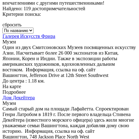
впечатлениями с другими путешественниками!
Найдено: 119 достопримечательностей
Критерии поиска:
сбросить
Галерея Искусств Фрира
Музеи
Один из двух Смитсоновских Музеев посвященных искусству
Азии. Насчитывает более 26 000 экспонатов из Китая,
Японии, Кореи и Индии. Также в экспозиции работы
американских художников, вдохновленных дальним
востоком.
Информация, ссылка на оф. сайт
Вашингтон, Jefferson Drive at 12th Street Southwest
До центра : 1.18 км.
На карте
Подробнее
Дом Декейтера
Музеи
Самый старый дом на площади Лафайетта. Спроектирован
Генри Латробом в 1819 г. После первого владельца Стивена
Декейтера (известного морского офицера) здесь жили многие
уважаемые семьи Вашингтона, каждая добавляя дому свою
историю.
Информация, ссылка на оф. сайт
Вашингтон, 748 Jackson Place North West