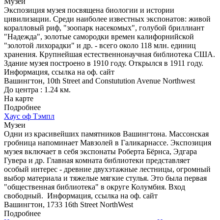
Музеи
Экспозиция музея посвящена биологии и истории
цивилизации. Среди наиболее известных экспонатов: живой
коралловый риф, "зоопарк насекомых", голубой бриллиант
"Надежда", золотые самородки времен калифорнийской
"золотой лихорадки" и др. - всего около 118 млн. единиц
хранения. Крупнейшая естественнонаучная библиотека США.
Здание музея построено в 1910 году. Открылся в 1911 году.
Информация, ссылка на оф. сайт
Вашингтон, 10th Street and Constutution Avenue Northwest
До центра : 1.24 км.
На карте
Подробнее
Хаус оф Тэмпл
Музеи
Одни из красивейших памятников Вашингтона. Массонская
гробница напоминает Мавзолей в Галикарнассе. Экспозиция
музея включает в себя экспонаты Роберта Бёрнса, Эдгара
Гувера и др. Главная комната библиотеки представляет
особый интерес - древние двухэтажные лестницы, огромный
выбор материала и тяжелые мягкие стулья. Это была первая
"общественная библиотека" в округе Колумбия. Вход
свободный.
Информация, ссылка на оф. сайт
Вашингтон, 1733 16th Street NorthWest
Подробнее