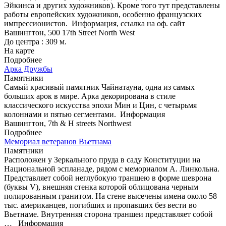
Эйкинса и других художников). Кроме того тут представлены
работы европейских художников, особенно французских
импрессионистов.
Информация, ссылка на оф. сайт
Вашингтон, 500 17th Street North West
До центра : 309 м.
На карте
Подробнее
Арка Дружбы
Памятники
Самый красивый памятник Чайнатауна, одна из самых
больших арок в мире. Арка декорирована в стиле
классического искусства эпохи Мин и Цин, с четырьмя
колоннами и пятью сегментами.
Информация
Вашингтон, 7th & H streets Northwest
Подробнее
Мемориал ветеранов Вьетнама
Памятники
Расположен у Зеркального пруда в саду Конституции на
Национальной эспланаде, рядом с мемориалом А. Линкольна.
Представляет собой неглубокую траншею в форме шеврона
(буквы V), внешняя стенка которой облицована черным
полированным гранитом. На стене высечены имена около 58
тыс. американцев, погибших и пропавших без вести во
Вьетнаме. Внутренняя сторона траншеи представляет собой
…
Информация