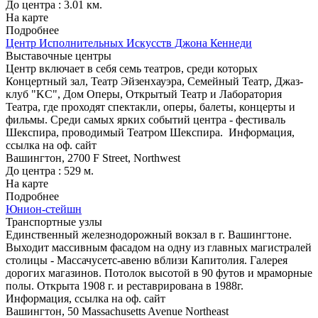
До центра : 3.01 км.
На карте
Подробнее
Центр Исполнительных Искусств Джона Кеннеди
Выставочные центры
Центр включает в себя семь театров, среди которых
Концертный зал, Театр Эйзенхауэра, Семейный Театр, Джаз-
клуб "KC", Дом Оперы, Открытый Театр и Лаборатория
Театра, где проходят спектакли, оперы, балеты, концерты и
фильмы. Среди самых ярких событий центра - фестиваль
Шекспира, проводимый Театром Шекспира.
Информация,
ссылка на оф. сайт
Вашингтон, 2700 F Street, Northwest
До центра : 529 м.
На карте
Подробнее
Юнион-стейшн
Транспортные узлы
Единственный железнодорожный вокзал в г. Вашингтоне.
Выходит массивным фасадом на одну из главных магистралей
столицы - Массачусетс-авеню вблизи Капитолия. Галерея
дорогих магазинов. Потолок высотой в 90 футов и мраморные
полы. Открыта 1908 г. и реставрирована в 1988г.
Информация, ссылка на оф. сайт
Вашингтон, 50 Massachusetts Avenue Northeast