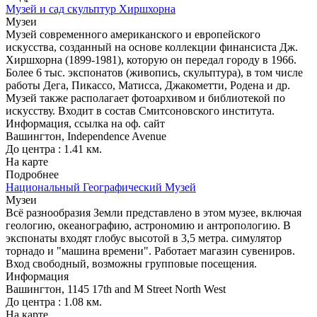
Музей и сад скульптур Хиршхорна
Музеи
Музей современного американского и европейского
искусства, созданный на основе коллекции финансиста Дж.
Хиршхорна (1899-1981), которую он передал городу в 1966.
Более 6 тыс. экспонатов (живопись, скульптура), в том числе
работы Дега, Пикассо, Матисса, Джакометти, Родена и др.
Музей также располагает фотоархивом и библиотекой по
искусству. Входит в состав Смитсоновского института.
Информация, ссылка на оф. сайт
Вашингтон, Independence Avenue
До центра : 1.41 км.
На карте
Подробнее
Национальный Географический Музей
Музеи
Всё разнообразия Земли представлено в этом музее, включая
геологию, океанографию, астрономию и антропологию. В
экспонаты входят глобус высотой в 3,5 метра. симулятор
торнадо и "машина времени". Работает магазин сувениров.
Вход свободный, возможны групповые посещения.
Информация
Вашингтон, 1145 17th and M Street North West
До центра : 1.08 км.
На карте