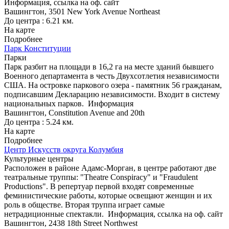
Информация, ссылка на оф. сайт
Вашингтон, 3501 New York Avenue Northeast
До центра : 6.21 км.
На карте
Подробнее
Парк Конституции
Парки
Парк разбит на площади в 16,2 га на месте зданий бывшего
Военного департамента в честь Двухсотлетия независимости
США. На островке паркового озера - памятник 56 гражданам,
подписавшим Декларацию независимости. Входит в систему
национальных парков.
Информация
Вашингтон, Constitution Avenue and 20th
До центра : 5.24 км.
На карте
Подробнее
Центр Искусств округа Колумбия
Культурные центры
Расположен в районе Адамс-Морган, в центре работают две
театральные труппы: "Theatre Conspiracy" и "Fraudulent
Productions". В репертуар первой входят современные
феминистические работы, которые освещают женщин и их
роль в обществе. Вторая труппа играет самые
нетрадиционные спектакли.
Информация, ссылка на оф. сайт
Вашингтон, 2438 18th Street Northwest