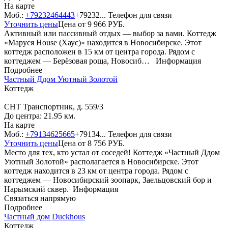
На карте
Моб.:
+79232464443
+79232...
Телефон для связи
Уточнить цены
Цена от
9 966
РУБ.
Активный или пассивный отдых — выбор за вами. Коттедж
«Маруся House (Хаус)» находится в Новосибирске. Этот
коттедж расположен в 15 км от центра города. Рядом с
коттеджем — Берёзовая роща, Новосиб…
Информация
Подробнее
Частный Ддом Уютный Золотой
Коттедж
СНТ Транспортник, д. 559/3
До центра: 21.95 км.
На карте
Моб.:
+79134625665
+79134...
Телефон для связи
Уточнить цены
Цена от
8 756
РУБ.
Место для тех, кто устал от соседей! Коттедж «Частный Ддом
Уютный Золотой» располагается в Новосибирске. Этот
коттедж находится в 23 км от центра города. Рядом с
коттеджем — Новосибирский зоопарк, Заельцовский бор и
Нарымский сквер.
Информация
Связаться напрямую
Подробнее
Частный дом Duckhous
Коттедж