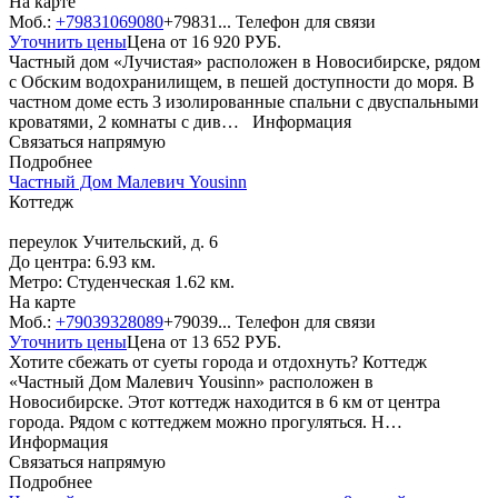
На карте
Моб.:
+79831069080
+79831...
Телефон для связи
Уточнить цены
Цена от
16 920
РУБ.
Частный дом «Лучистая» расположен в Новосибирске, рядом
с Обским водохранилищем, в пешей доступности до моря. В
частном доме есть 3 изолированные спальни с двуспальными
кроватями, 2 комнаты с див…
Информация
Связаться напрямую
Подробнее
Частный Дом Малевич Yousinn
Коттедж
переулок Учительский, д. 6
До центра: 6.93 км.
Метро: Студенческая 1.62 км.
На карте
Моб.:
+79039328089
+79039...
Телефон для связи
Уточнить цены
Цена от
13 652
РУБ.
Хотите сбежать от суеты города и отдохнуть? Коттедж
«Частный Дом Малевич Yousinn» расположен в
Новосибирске. Этот коттедж находится в 6 км от центра
города. Рядом с коттеджем можно прогуляться. Н…
Информация
Связаться напрямую
Подробнее