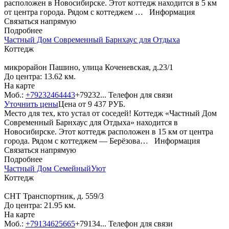
расположен в Новосибирске. Этот коттедж находится в 5 км
от центра города. Рядом с коттеджем …
Информация
Связаться напрямую
Подробнее
Частный Дом Сoврeменный Баpнхаус для Отдыхa
Коттедж
микрорайон Пашино, улица Коченевская, д.23/1
До центра: 13.62 км.
На карте
Моб.:
+79232464443
+79232...
Телефон для связи
Уточнить цены
Цена от
9 437
РУБ.
Место для тех, кто устал от соседей! Коттедж «Частный Дом
Сoврeменный Баpнхаус для Отдыхa» находится в
Новосибирске. Этот коттедж расположен в 15 км от центра
города. Рядом с коттеджем — Берёзова…
Информация
Связаться напрямую
Подробнее
Частный Дом СемейныйУют
Коттедж
СНТ Транспортник, д. 559/3
До центра: 21.95 км.
На карте
Моб.:
+79134625665
+79134...
Телефон для связи