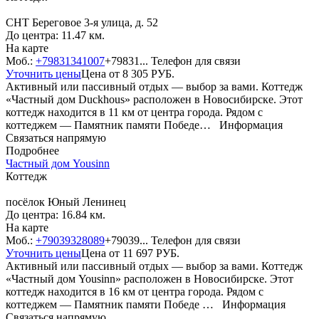
СНТ Береговое 3-я улица, д. 52
До центра: 11.47 км.
На карте
Моб.:
+79831341007
+79831...
Телефон для связи
Уточнить цены
Цена от
8 305
РУБ.
Активный или пассивный отдых — выбор за вами. Коттедж
«Частный дом Duckhous» расположен в Новосибирске. Этот
коттедж находится в 11 км от центра города. Рядом с
коттеджем — Памятник памяти Победе…
Информация
Связаться напрямую
Подробнее
Частный дом Yousinn
Коттедж
посёлок Юный Ленинец
До центра: 16.84 км.
На карте
Моб.:
+79039328089
+79039...
Телефон для связи
Уточнить цены
Цена от
11 697
РУБ.
Активный или пассивный отдых — выбор за вами. Коттедж
«Частный дом Yousinn» расположен в Новосибирске. Этот
коттедж находится в 16 км от центра города. Рядом с
коттеджем — Памятник памяти Победе …
Информация
Связаться напрямую