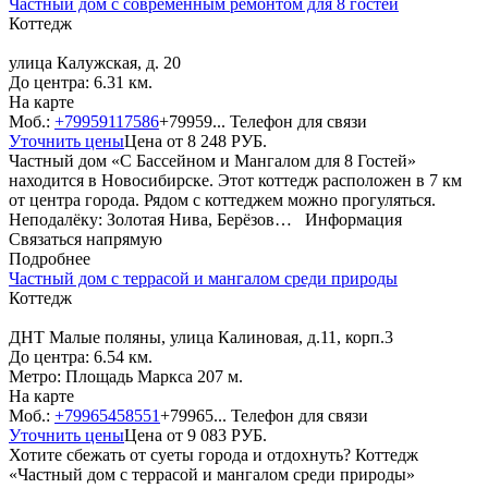
Частный дом с современным ремонтом для 8 гостей
Коттедж
улица Калужская, д. 20
До центра: 6.31 км.
На карте
Моб.:
+79959117586
+79959...
Телефон для связи
Уточнить цены
Цена от
8 248
РУБ.
Частный дом «С Бассейном и Мангалом для 8 Гостей»
находится в Новосибирске. Этот коттедж расположен в 7 км
от центра города. Рядом с коттеджем можно прогуляться.
Неподалёку: Золотая Нива, Берёзов…
Информация
Связаться напрямую
Подробнее
Частный дом с террасой и мангалом среди природы
Коттедж
ДНТ Малые поляны, улица Калиновая, д.11, корп.3
До центра: 6.54 км.
Метро: Площадь Маркса 207 м.
На карте
Моб.:
+79965458551
+79965...
Телефон для связи
Уточнить цены
Цена от
9 083
РУБ.
Хотите сбежать от суеты города и отдохнуть? Коттедж
«Частный дом с террасой и мангалом среди природы»