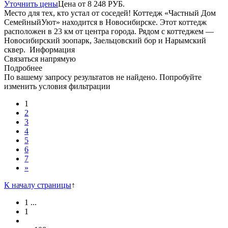
Уточнить цены
Цена от
8 248
РУБ.
Место для тех, кто устал от соседей! Коттедж «Частный Дом
СемейныйУют» находится в Новосибирске. Этот коттедж
расположен в 23 км от центра города. Рядом с коттеджем —
Новосибирский зоопарк, Заельцовский бор и Нарымский
сквер.
Информация
Связаться напрямую
Подробнее
По вашему запросу результатов не найдено. Попробуйте
изменить условия фильтрации
1
2
3
4
5
6
7
»
К началу страницы
↑
1
...
1