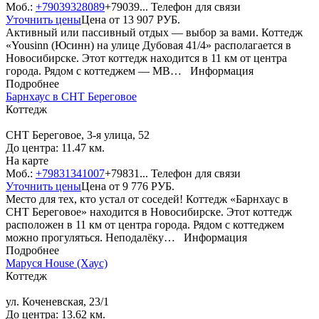
Моб.:
+79039328089
+79039...
Телефон для связи
Уточнить цены
Цена от
13 907
РУБ.
Активный или пассивный отдых — выбор за вами. Коттедж
«Yousinn (Юсинн) на улице Дубовая 41/4» располагается в
Новосибирске. Этот коттедж находится в 11 км от центра
города. Рядом с коттеджем — МВ…
Информация
Подробнее
Барнхаус в СНТ Береговое
Коттедж
СНТ Береговое, 3-я улица, 52
До центра: 11.47 км.
На карте
Моб.:
+79831341007
+79831...
Телефон для связи
Уточнить цены
Цена от
9 776
РУБ.
Место для тех, кто устал от соседей! Коттедж «Барнхаус в
СНТ Береговое» находится в Новосибирске. Этот коттедж
расположен в 11 км от центра города. Рядом с коттеджем
можно прогуляться. Неподалёку…
Информация
Подробнее
Маруся House (Хаус)
Коттедж
ул. Коченевская, 23/1
До центра: 13.62 км.