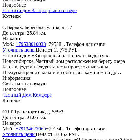
Подробнее
Частный дом Загородный на озере
Коттедж
с. Барлак, Береговая улица, д. 17
До центра: 25.84 км.
На карте
Моб.:
+79538010033
+79538...
Телефон для связи
Уточнить цены
Цена от
11 775
РУБ.
Частный дом «Загородный на озере» находится в
Новосибирске. Частный дом расположен на берегу озера
Барлак, рядом находятся лес и прогулочные зоны.
Предусмотрены спальни и гостиная с камином на др…
Информация
Связаться напрямую
Подробнее
Частный Дом Комфорт
Коттедж
СНТ Транспортник, д. 559/3
До центра: 21.95 км.
На карте
Моб.:
+79134625665
+79134...
Телефон для связи
Уточнить цены
Цена от
10 152
РУБ.
Место для тех, кто устал от соседей! Коттедж «Частный Дом