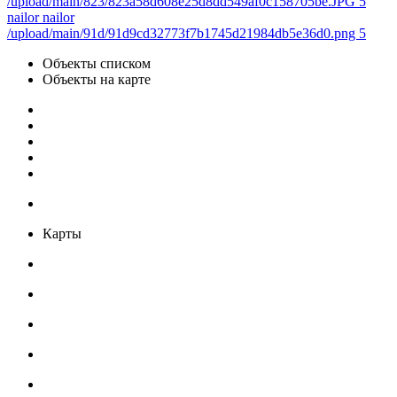
/upload/main/823/823a58d608e25d8dd549af0c158705be.JPG 5
nailor nailor
/upload/main/91d/91d9cd32773f7b1745d21984db5e36d0.png 5
Объекты списком
Объекты на карте
Карты