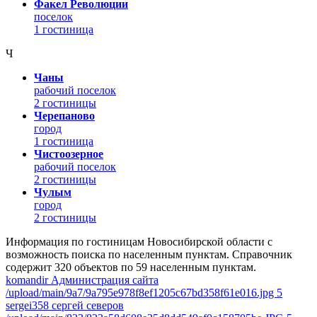
Факел Революции
поселок
1 гостиница
Ч
Чаны
рабочий поселок
2 гостиницы
Черепаново
город
1 гостиница
Чистоозерное
рабочий поселок
2 гостиницы
Чулым
город
2 гостиницы
Информация по гостиницам Новосибирской области с
возможность поиска по населенным пунктам. Справочник
содержит 320 объектов по 59 населенным пунктам.
komandir Администрация сайта
/upload/main/9a7/9a795e978f8ef1205c67bd358f61e016.jpg 5
sergei358 сергей северов