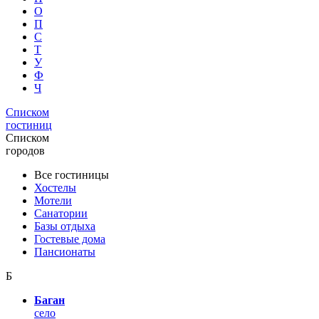
О
П
С
Т
У
Ф
Ч
Списком
гостиниц
Списком
городов
Все гостиницы
Хостелы
Мотели
Санатории
Базы отдыха
Гостевые дома
Пансионаты
Б
Баган
село