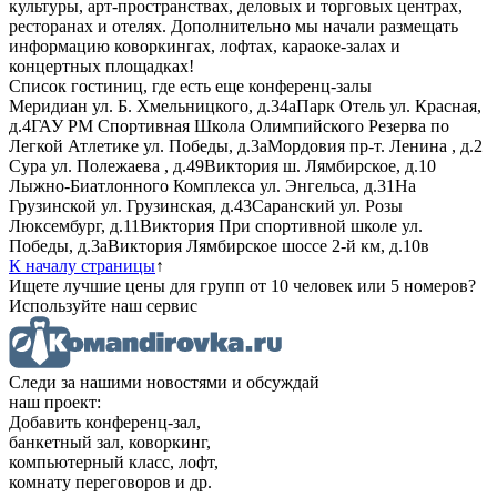
культуры, арт-пространствах, деловых и торговых центрах,
ресторанах и отелях. Дополнительно мы начали размещать
информацию коворкингах, лофтах, караоке-залах и
концертных площадках!
Список гостиниц, где есть еще конференц-залы
Меридиан
ул. Б. Хмельницкого, д.34а
Парк Отель
ул. Красная,
д.4
ГАУ РМ Спортивная Школа Олимпийского Резерва по
Легкой Атлетике
ул. Победы, д.3а
Мордовия
пр-т. Ленина , д.2
Сура
ул. Полежаева , д.49
Виктория
ш. Лямбирское, д.10
Лыжно-Биатлонного Комплекса
ул. Энгельса, д.31
На
Грузинской
ул. Грузинская, д.43
Саранский
ул. Розы
Люксембург, д.11
Виктория При спортивной школе
ул.
Победы, д.3а
Виктория
Лямбирское шоссе 2-й км, д.10в
К началу страницы
↑
Ищете лучшие цены для групп от 10 человек или 5 номеров?
Используйте наш сервис
Следи за нашими новостями и обсуждай
наш проект:
Добавить конференц-зал,
банкетный зал, коворкинг,
компьютерный класс, лофт,
комнату переговоров и др.