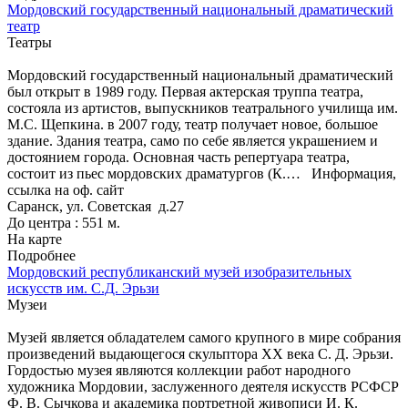
Мордовский государственный национальный драматический
театр
Театры
Мордовский государственный национальный драматический
был открыт в 1989 году. Первая актерская труппа театра,
состояла из артистов, выпускников театрального училища им.
М.С. Щепкина. в 2007 году, театр получает новое, большое
здание. Здания театра, само по себе является украшением и
достоянием города. Основная часть репертуара театра,
состоит из пьес мордовских драматургов (К.…
Информация,
ссылка на оф. сайт
Саранск, ул. Советская д.27
До центра : 551 м.
На карте
Подробнее
Мордовский республиканский музей изобразительных
искусств им. С.Д. Эрьзи
Музеи
Музей является обладателем самого крупного в мире собрания
произведений выдающегося скульптора ХХ века С. Д. Эрьзи.
Гордостью музея являются коллекции работ народного
художника Мордовии, заслуженного деятеля искусств РСФСР
Ф. В. Сычкова и академика портретной живописи И. К.