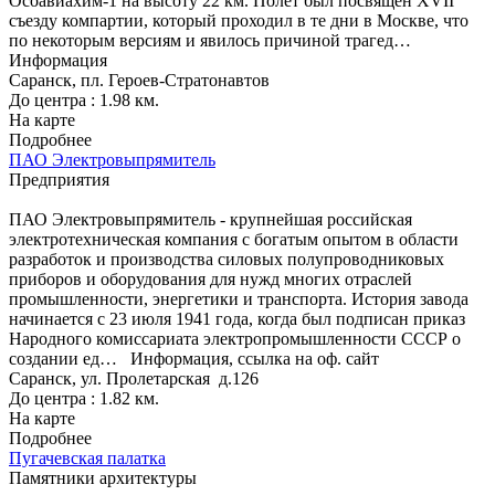
Осоавиахим-1 на высоту 22 км. Полёт был посвящен XVII
съезду компартии, который проходил в те дни в Москве, что
по некоторым версиям и явилось причиной трагед…
Информация
Саранск, пл. Героев-Стратонавтов
До центра : 1.98 км.
На карте
Подробнее
ПАО Электровыпрямитель
Предприятия
ПАО Электровыпрямитель - крупнейшая российская
электротехническая компания с богатым опытом в области
разработок и производства силовых полупроводниковых
приборов и оборудования для нужд многих отраслей
промышленности, энергетики и транспорта. История завода
начинается с 23 июля 1941 года, когда был подписан приказ
Народного комиссариата электропромышленности СССР о
создании ед…
Информация, ссылка на оф. сайт
Саранск, ул. Пролетарская д.126
До центра : 1.82 км.
На карте
Подробнее
Пугачевская палатка
Памятники архитектуры