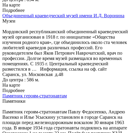
На карте
Подробнее
Объединенный краеведческий музей имени И.Д. Воронина
Музеи
Мордовский республиканский объединенный краеведческий
музей организован в 1918 г. по инициативе «Общества
изучения родного края», где объединилось около ста человек
любителей краеведов различных профессий. Его
руководителем был Яков Петрович Наврочатский, врач по
профессии. Долгое время музей размещался во временных
помещениях. С 1935 г. Центральный краеведческий
разместился в …
Информация, ссылка на оф. сайт
Саранск, ул. Московская д.48
До центра : 586 м.
На карте
Подробнее
Памятник героям-стратонавтам
Памятники
Памятник героям-стратонавтам Павлу Федосеенко, Андрею
Васенко и Илье Усыскину установлен в городе Саранск на
площади перед железнодорожным вокзалом 30 января 1963
года. В январе 1934 года стратонавты поднялись на аппарате