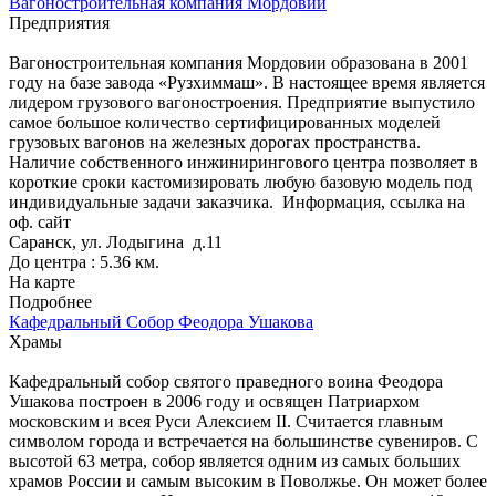
Вагоностроительная компания Мордовии
Предприятия
Вагоностроительная компания Мордовии образована в 2001
году на базе завода «Рузхиммаш». В настоящее время является
лидером грузового вагоностроения. Предприятие выпустило
самое большое количество сертифицированных моделей
грузовых вагонов на железных дорогах пространства.
Наличие собственного инжинирингового центра позволяет в
короткие сроки кастомизировать любую базовую модель под
индивидуальные задачи заказчика.
Информация, ссылка на
оф. сайт
Саранск, ул. Лодыгина д.11
До центра : 5.36 км.
На карте
Подробнее
Кафедральный Собор Феодора Ушакова
Храмы
Кафедральный собор святого праведного воина Феодора
Ушакова построен в 2006 году и освящен Патриархом
московским и всея Руси Алексием II. Считается главным
символом города и встречается на большинстве сувениров. С
высотой 63 метра, собор является одним из самых больших
храмов России и самым высоким в Поволжье. Он может более