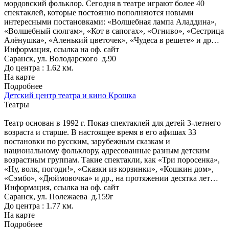
мордовский фольклор. Сегодня в театре играют более 40
спектаклей, которые постоянно пополняются новыми
интересными постановками: «Волшебная лампа Аладдина»,
«Волшебный сюлгам», «Кот в сапогах», «Огниво», «Сестрица
Алёнушка», «Аленький цветочек», «Чудеса в решете» и др…
Информация, ссылка на оф. сайт
Саранск, ул. Володарского д.90
До центра : 1.62 км.
На карте
Подробнее
Детский центр театра и кино Крошка
Театры
Театр основан в 1992 г. Показ спектаклей для детей 3-летнего
возраста и старше. В настоящее время в его афишах 33
постановки по русским, зарубежным сказкам и
национальному фольклору, адресованные разным детским
возрастным группам. Такие спектакли, как «Три поросенка»,
«Ну, волк, погоди!», «Сказки из корзинки», «Кошкин дом»,
«Сэмбо», «Дюймовочка» и др., на протяжении десятка лет…
Информация, ссылка на оф. сайт
Саранск, ул. Полежаева д.159г
До центра : 1.77 км.
На карте
Подробнее