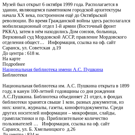
Музей был открыт 6 октября 1999 года. Располагается в
здании, являющемся памятником городской архитектуры
начала XX века, построенном ещё до Октябрьской
революции. Во время Гражданской войны здесь располагался
мобилизационный отдел 1-й армии (Восточный фронт
РККА), затем в нём находились Дом союзов, больница,
Верховный суд Мордовской АССР, правление Мордовского
отделения общест…
Информация, ссылка на оф. сайт
Саранск, ул. Советская д.19
До центра : 618 м.
На карте
Подробнее
Национальная библиотека имени А.С. Пушкина
Библиотеки
Национальная библиотека им. А.С. Пушкина открыта в 1899
году, в канун 100-летней годовщины со дня рождения
А.С.Пушкина. Библиотека объединяет 21 отдел, в фондах
библиотеки хранятся свыше 1 млн. разных документов, из
них: книги, журналы, газеты, кинофотодокументы. Среди
других носителей информации – микрофиши, слайды,
грампластинки и пр. Приблизительное количество
пользователей …
Информация, ссылка на оф. сайт
Саранск, ул. Б. Хмельницкого д.26
До центра : 834 м.