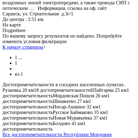
воздушных линий электропередачи, а также провода СИП с
оптическим …
Информация, ссылка на оф. сайт
Саранск, ул. Строительная д.3г/1
До центра : 3.51 км.
На карте
Подробнее
По вашему запросу результатов не найдено. Попробуйте
изменить условия фильтрации
К началу страницы
↑
1
...
1
из
1
Достопримечательности в соседних населенных пунктах.
Рузаевка
20 км
18 достопримечательностей
Пайгарма
25 км
1
достопримечательность
Мордовская Пишля
26 км
1
достопримечательность
Шишкеево
27 км
1
достопримечательность
Инсар-Акшино
32 км
1
достопримечательность
Русское Баймаково
35 км
1
достопримечательность
Новая Муравьевка
37 км
1
достопримечательность
Болдово
41 км
1
достопримечательность
Все достопримечательности Республики Мордовия