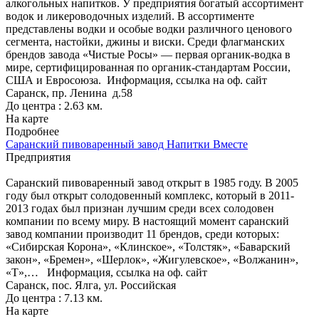
алкогольных напитков. У предприятия богатый ассортимент
водок и ликероводочных изделий. В ассортименте
представлены водки и особые водки различного ценового
сегмента, настойки, джины и виски. Среди флагманских
брендов завода «Чистые Росы» — первая органик-водка в
мире, сертифицированная по органик-стандартам России,
США и Евросоюза.
Информация, ссылка на оф. сайт
Саранск, пр. Ленина д.58
До центра : 2.63 км.
На карте
Подробнее
Саранский пивоваренный завод Напитки Вместе
Предприятия
Саранский пивоваренный завод открыт в 1985 году. В 2005
году был открыт солодовенный комплекс, который в 2011-
2013 годах был признан лучшим среди всех солодовен
компании по всему миру. В настоящий момент саранский
завод компании производит 11 брендов, среди которых:
«Сибирская Корона», «Клинское», «Толстяк», «Баварский
закон», «Бремен», «Шерлок», «Жигулевское», «Волжанин»,
«Т»,…
Информация, ссылка на оф. сайт
Саранск, пос. Ялга, ул. Российская
До центра : 7.13 км.
На карте