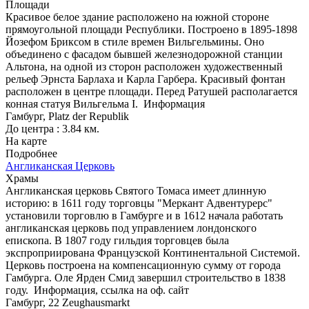
Площади
Красивое белое здание расположено на южной стороне
прямоугольной площади Республики. Построено в 1895-1898
Йозефом Бриксом в стиле времен Вильгельмины. Оно
объединено с фасадом бывшей железнодорожной станции
Альтона, на одной из сторон расположен художественный
рельеф Эрнста Барлаха и Карла Гарбера. Красивый фонтан
расположен в центре площади. Перед Ратушей располагается
конная статуя Вильгельма I.
Информация
Гамбург, Platz der Republik
До центра : 3.84 км.
На карте
Подробнее
Англиканская Церковь
Храмы
Англиканская церковь Святого Томаса имеет длинную
историю: в 1611 году торговцы "Меркант Адвентурерс"
установили торговлю в Гамбурге и в 1612 начала работать
англиканская церковь под управлением лондонского
епископа. В 1807 году гильдия торговцев была
экспроприирована Французской Континентальной Системой.
Церковь построена на компенсационную сумму от города
Гамбурга. Оле Ярден Смид завершил строительство в 1838
году.
Информация, ссылка на оф. сайт
Гамбург, 22 Zeughausmarkt