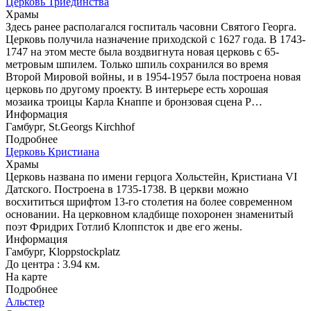
Церковь Триединства
Храмы
Здесь ранее располагался госпиталь часовни Святого Георга.
Церковь получила назначение приходской с 1627 года. В 1743-
1747 на этом месте была воздвигнута новая церковь с 65-
метровым шпилем. Только шпиль сохранился во время
Второй Мировой войны, и в 1954-1957 была построена новая
церковь по другому проекту. В интерьере есть хорошая
мозаика троицы Карла Кнаппе и бронзовая сцена Р…
Информация
Гамбург, St.Georgs Kirchhof
Подробнее
Церковь Кристиана
Храмы
Церковь названа по имени герцога Хольстейн, Кристиана VI
Датского. Построена в 1735-1738. В церкви можно
восхититься шрифтом 13-го столетия на более современном
основании. На церковном кладбище похоронен знаменитый
поэт Фридрих Готлиб Клоппсток и две его жены.
Информация
Гамбург, Kloppstockplatz
До центра : 3.94 км.
На карте
Подробнее
Альстер