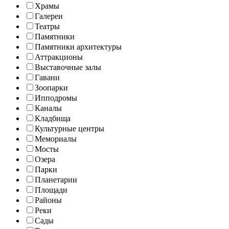
Храмы
Галереи
Театры
Памятники
Памятники архитектуры
Аттракционы
Выставочные залы
Гавани
Зоопарки
Ипподромы
Каналы
Кладбища
Культурные центры
Мемориалы
Мосты
Озера
Парки
Планетарии
Площади
Районы
Реки
Сады