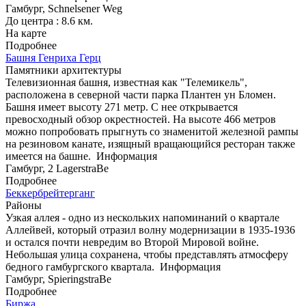
Гамбург, Schnelsener Weg
До центра : 8.6 км.
На карте
Подробнее
Башня Генриха Герц
Памятники архитектуры
Телевизионная башня, известная как "Телемикель",
расположена в северной части парка Плантен ун Бломен.
Башня имеет высоту 271 метр. С нее открывается
превосходный обзор окрестностей. На высоте 466 метров
можно попробовать прыгнуть со знаменитой железной рампы
на резиновом канате, изящный вращающийся ресторан также
имеется на башне.
Информация
Гамбург, 2 LagerstraBe
Подробнее
Беккербрейтерганг
Районы
Узкая аллея - одно из нескольких напоминаний о квартале
Аллейвей, который отразил волну модернизации в 1935-1936
и остался почти невредим во Второй Мировой войне.
Небольшая улица сохранена, чтобы представлять атмосферу
бедного гамбургского квартала.
Информация
Гамбург, SpieringstraBe
Подробнее
Биржа