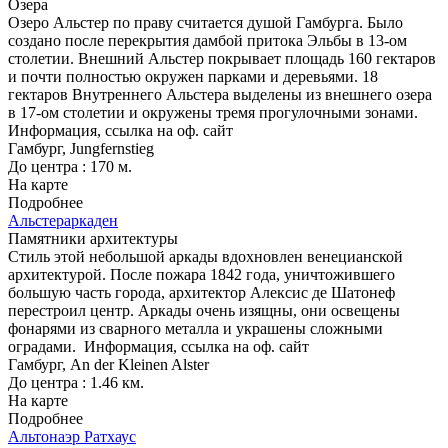
Озера
Озеро Альстер по праву считается душой Гамбурга. Было
создано после перекрытия дамбой притока Эльбы в 13-ом
столетии. Внешний Альстер покрывает площадь 160 гектаров
и почти полностью окружен парками и деревьями. 18
гектаров Внутреннего Альстера выделены из внешнего озера
в 17-ом столетии и окружены тремя прогулочными зонами.
Информация, ссылка на оф. сайт
Гамбург, Jungfernstieg
До центра : 170 м.
На карте
Подробнее
Альстераркаден
Памятники архитектуры
Стиль этой небольшой аркады вдохновлен венецианской
архитектурой. После пожара 1842 года, уничтожившего
большую часть города, архитектор Алексис де Шатонеф
перестроил центр. Аркады очень изящны, они освещены
фонарями из сварного металла и украшены сложными
оградами.
Информация, ссылка на оф. сайт
Гамбург, An der Kleinen Alster
До центра : 1.46 км.
На карте
Подробнее
Альтонаэр Ратхаус