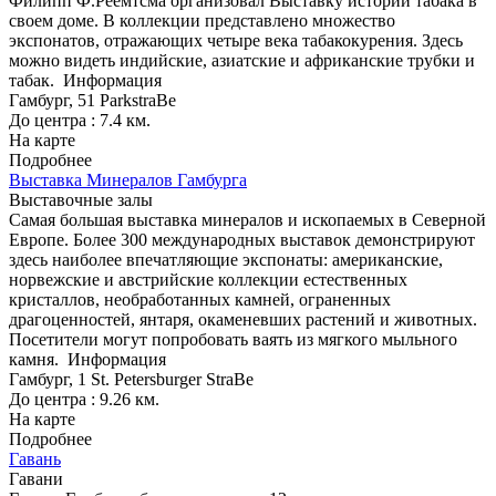
Филипп Ф.Реемтсма организовал Выставку истории табака в
своем доме. В коллекции представлено множество
экспонатов, отражающих четыре века табакокурения. Здесь
можно видеть индийские, азиатские и африканские трубки и
табак.
Информация
Гамбург, 51 ParkstraBe
До центра : 7.4 км.
На карте
Подробнее
Выставка Минералов Гамбурга
Выставочные залы
Самая большая выставка минералов и ископаемых в Северной
Европе. Более 300 международных выставок демонстрируют
здесь наиболее впечатляющие экспонаты: американские,
норвежские и австрийские коллекции естественных
кристаллов, необработанных камней, ограненных
драгоценностей, янтаря, окаменевших растений и животных.
Посетители могут попробовать ваять из мягкого мыльного
камня.
Информация
Гамбург, 1 St. Petersburger StraBe
До центра : 9.26 км.
На карте
Подробнее
Гавань
Гавани