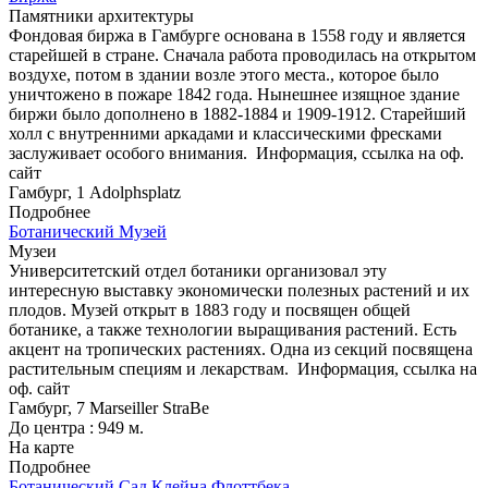
Памятники архитектуры
Фондовая биржа в Гамбурге основана в 1558 году и является
старейшей в стране. Сначала работа проводилась на открытом
воздухе, потом в здании возле этого места., которое было
уничтожено в пожаре 1842 года. Нынешнее изящное здание
биржи было дополнено в 1882-1884 и 1909-1912. Старейший
холл с внутренними аркадами и классическими фресками
заслуживает особого внимания.
Информация, ссылка на оф.
сайт
Гамбург, 1 Adolphsplatz
Подробнее
Ботанический Музей
Музеи
Университетский отдел ботаники организовал эту
интересную выставку экономически полезных растений и их
плодов. Музей открыт в 1883 году и посвящен общей
ботанике, а также технологии выращивания растений. Есть
акцент на тропических растениях. Одна из секций посвящена
растительным специям и лекарствам.
Информация, ссылка на
оф. сайт
Гамбург, 7 Marseiller StraBe
До центра : 949 м.
На карте
Подробнее
Ботанический Сад Клейна Флоттбека