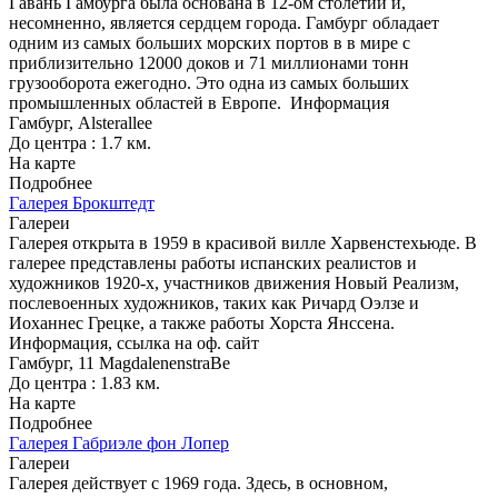
Гавань Гамбурга была основана в 12-ом столетии и,
несомненно, является сердцем города. Гамбург обладает
одним из самых больших морских портов в в мире с
приблизительно 12000 доков и 71 миллионами тонн
грузооборота ежегодно. Это одна из самых больших
промышленных областей в Европе.
Информация
Гамбург, Alsterallee
До центра : 1.7 км.
На карте
Подробнее
Галерея Брокштедт
Галереи
Галерея открыта в 1959 в красивой вилле Харвенстехьюде. В
галерее представлены работы испанских реалистов и
художников 1920-х, участников движения Новый Реализм,
послевоенных художников, таких как Ричард Оэлзе и
Иоханнес Грецке, а также работы Хорста Янссена.
Информация, ссылка на оф. сайт
Гамбург, 11 MagdalenenstraBe
До центра : 1.83 км.
На карте
Подробнее
Галерея Габриэле фон Лопер
Галереи
Галерея действует с 1969 года. Здесь, в основном,