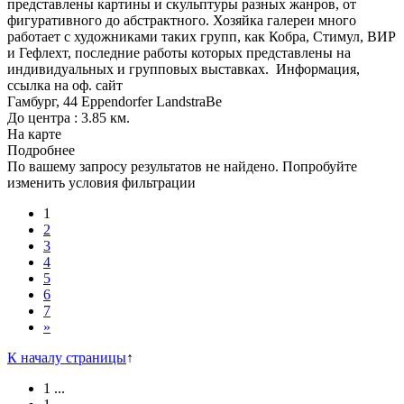
представлены картины и скульптуры разных жанров, от
фигуративного до абстрактного. Хозяйка галереи много
работает с художниками таких групп, как Кобра, Стимул, ВИР
и Гефлехт, последние работы которых представлены на
индивидуальных и групповых выставках.
Информация,
ссылка на оф. сайт
Гамбург, 44 Eppendorfer LandstraBe
До центра : 3.85 км.
На карте
Подробнее
По вашему запросу результатов не найдено. Попробуйте
изменить условия фильтрации
1
2
3
4
5
6
7
»
К началу страницы
↑
1
...