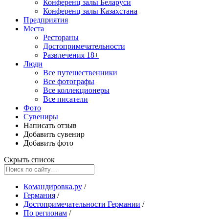
Конференц залы Беларуси
Конференц залы Казахстана
Предприятия
Места
Рестораны
Достопримечательности
Развлечения
18+
Люди
Все путешественники
Все фотографы
Все коллекционеры
Все писатели
Фото
Сувениры
Написать отзыв
Добавить сувенир
Добавить фото
Скрыть список
Командировка.ру
/
Германия
/
Достопримечательности Германии
/
По регионам
/