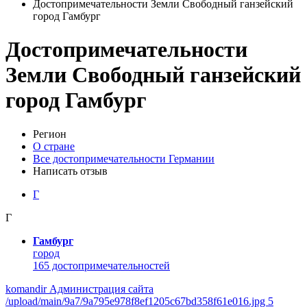
Достопримечательности Земли Свободный ганзейский
город Гамбург
Достопримечательности
Земли Свободный ганзейский
город Гамбург
Регион
О стране
Все достопримечательности Германии
Написать отзыв
Г
Г
Гамбург
город
165 достопримечательностей
komandir Администрация сайта
/upload/main/9a7/9a795e978f8ef1205c67bd358f61e016.jpg 5