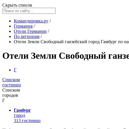
Скрыть список
Командировка.ру
/
Германия
/
Отели Германии
/
По регионам
/
Отели Земли Свободный ганзейский город Гамбург по н
Отели Земли Свободный ганзе
Г
Списком
гостиниц
Списком
городов
Г
Гамбург
город
313 гостиниц