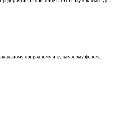
дприятие, основанное в 1915 году как Мантур...
никальному природному и культурному феном...