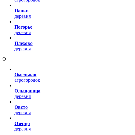
Панки
деревня
Погорье
деревня
Плехово
деревня
О
Омельная
агрогородок
Ольшаница
деревня
Овсто
деревня
Озерцо
деревня