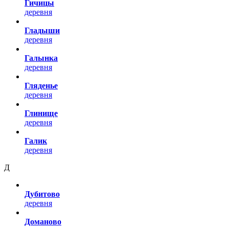
Гичицы
деревня
Гладыши
деревня
Галынка
деревня
Гляденье
деревня
Глинище
деревня
Галик
деревня
Д
Дубитово
деревня
Доманово