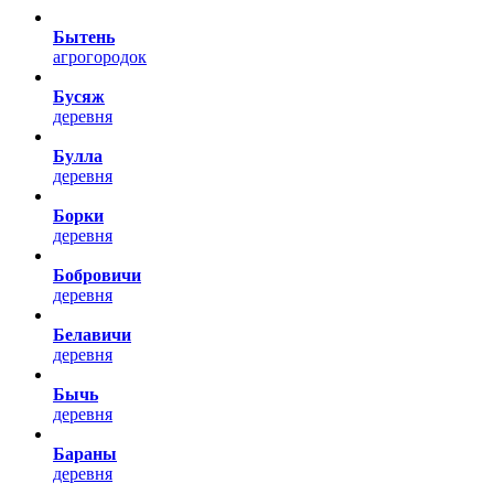
Бытень
агрогородок
Бусяж
деревня
Булла
деревня
Борки
деревня
Бобровичи
деревня
Белавичи
деревня
Бычь
деревня
Бараны
деревня