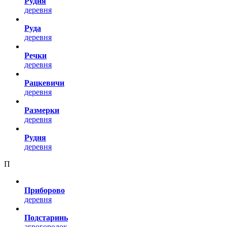
Рудня
деревня
Руда
деревня
Речки
деревня
Рацкевичи
деревня
Размерки
деревня
Рудня
деревня
П
Приборово
деревня
Подстаринь
агрогородок