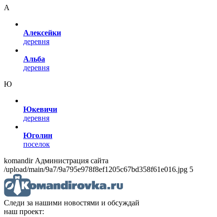
А
Алексейки
деревня
Альба
деревня
Ю
Юкевичи
деревня
Юголин
поселок
komandir Администрация сайта
/upload/main/9a7/9a795e978f8ef1205c67bd358f61e016.jpg 5
Следи за нашими новостями и обсуждай
наш проект: