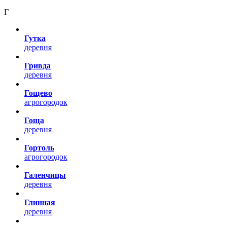
Г
Гутка
деревня
Гривда
деревня
Гощево
агрогородок
Гоща
деревня
Гортоль
агрогородок
Галенчицы
деревня
Глинная
деревня