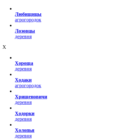
Любищицы
агрогородок
Лозовцы
деревня
Х
Хороща
деревня
Ходаки
агрогородок
Хрищеновичи
деревня
Ходорки
деревня
Холопья
деревня