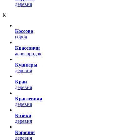
деревня
К
Коссово
город
Квасевичи
агрогородок
Кушнеры
деревня
Краи
деревня
Краглевичи
деревня
Козики
деревня
Корочин
деревня