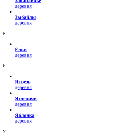
Закапличье
деревня
Зыбайлы
деревня
Ё
Ёлки
деревня
Я
Ятвезь
деревня
Яглевичи
деревня
Яблонка
деревня
У