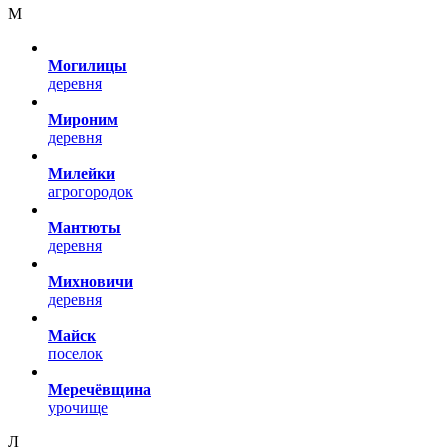
М
Могилицы
деревня
Мироним
деревня
Милейки
агрогородок
Мантюты
деревня
Михновичи
деревня
Майск
поселок
Меречёвщина
урочище
Л