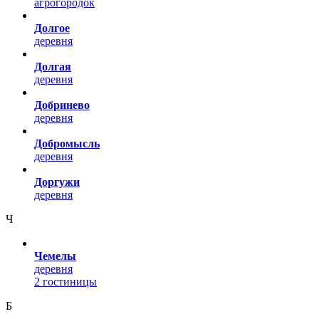
агрогородок
Долгое
деревня
Долгая
деревня
Добринево
деревня
Добромысль
деревня
Доргужи
деревня
Ч
Чемелы
деревня
2 гостиницы
Б