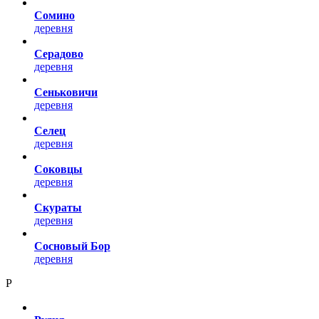
Сомино
деревня
Серадово
деревня
Сеньковичи
деревня
Селец
деревня
Соковцы
деревня
Скураты
деревня
Сосновый Бор
деревня
Р