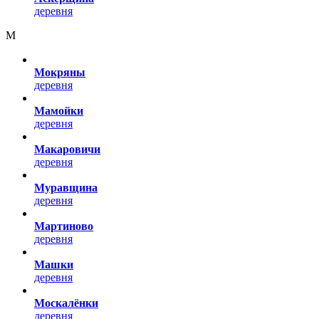
деревня
М
Мокряны
деревня
Мамойки
деревня
Макаровичи
деревня
Муравщина
деревня
Мартиново
деревня
Машки
деревня
Москалёнки
деревня