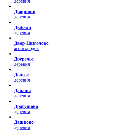
деревня
Дворники
деревня
Дыбали
деревня
Двор-Низголово
агрогородок
Двуречье
деревня
Долгое
деревня
Дапаны
деревня
Драбушово
деревня
Дашково
деревня