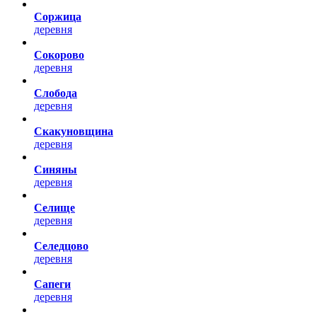
Соржица
деревня
Сокорово
деревня
Слобода
деревня
Скакуновщина
деревня
Синяны
деревня
Селище
деревня
Селедцово
деревня
Сапеги
деревня