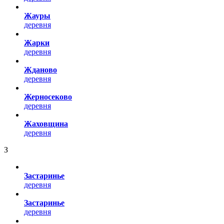
Жауры
деревня
Жарки
деревня
Жданово
деревня
Жерносеково
деревня
Жаховщина
деревня
З
Застаринье
деревня
Застаринье
деревня