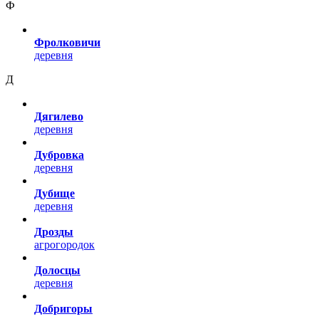
Ф
Фролковичи
деревня
Д
Дягилево
деревня
Дубровка
деревня
Дубище
деревня
Дрозды
агрогородок
Долосцы
деревня
Добригоры