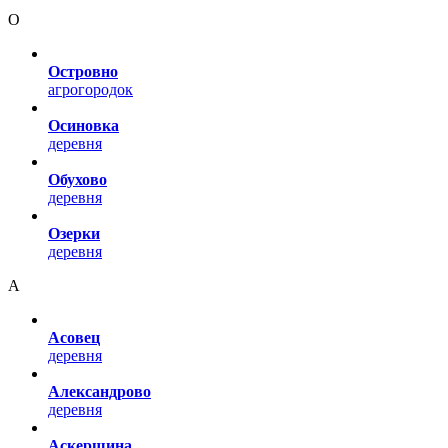
О
Островно
агрогородок
Осиновка
деревня
Обухово
деревня
Озерки
деревня
А
Асовец
деревня
Александрово
деревня
Аскерщина