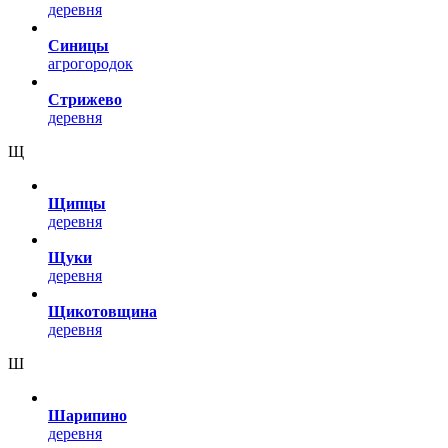
деревня
Синицы
агрогородок
Стрижево
деревня
Щ
Щипцы
деревня
Щуки
деревня
Щикотовщина
деревня
Ш
Шарипино
деревня