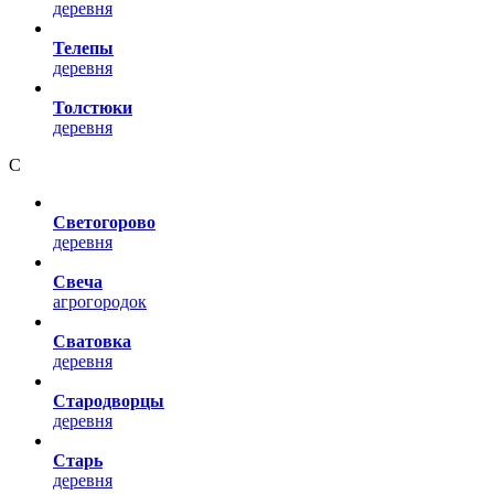
деревня
Телепы
деревня
Толстюки
деревня
С
Светогорово
деревня
Свеча
агрогородок
Сватовка
деревня
Стародворцы
деревня
Старь
деревня