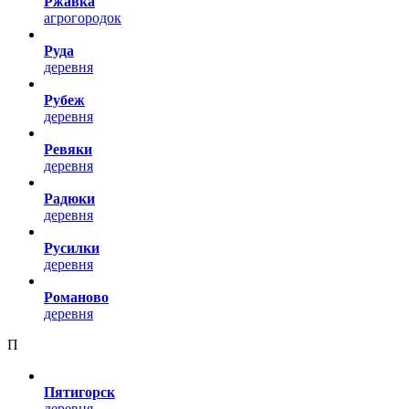
Ржавка
агрогородок
Руда
деревня
Рубеж
деревня
Ревяки
деревня
Радюки
деревня
Русилки
деревня
Романово
деревня
П
Пятигорск
деревня