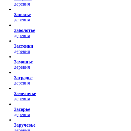
деревня
Заполье
деревня
Заболотье
деревня
Застенки
деревня
Замошье
деревня
Заградье
деревня
Замелочье
деревня
Засорье
деревня
Заручевье
деревня