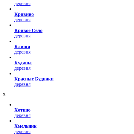
деревня
Кривино
деревня
Кривое Село
деревня
Клиши
деревня
Кудяны
деревня
Красные Будники
деревня
Х
Хотино
деревня
Хмельник
деревня