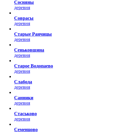
Сосняны
деревня
Соврасы
деревня
Старые Ранчицы
деревня
Сеньковщина
деревня
Старое Водопаево
деревня
Слабода
деревня
Санники
деревня
Стаськово
деревня
Семенцово