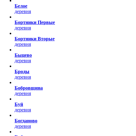
Белое
деревня
Бортники Первые
деревня
Бортники Вторые
деревня
Быцево
деревня
Броды
деревня
Бобровщина
деревня
Буй
деревня
Богданово
деревня