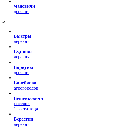
Чановичи
деревня
Б
Быстры
деревня
Будники
деревня
Боркуны
деревня
Бочейково
агрогородок
Бешенковичи
поселок
1 гостиница
Берестни
деревня