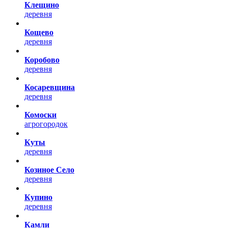
Клещино
деревня
Кощево
деревня
Коробово
деревня
Косаревщина
деревня
Комоски
агрогородок
Куты
деревня
Козиное Село
деревня
Купино
деревня
Камли