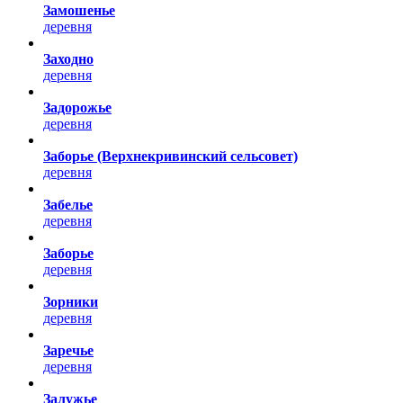
Замошенье
деревня
Заходно
деревня
Задорожье
деревня
Заборье (Верхнекривинский сельсовет)
деревня
Забелье
деревня
Заборье
деревня
Зорники
деревня
Заречье
деревня
Залужье