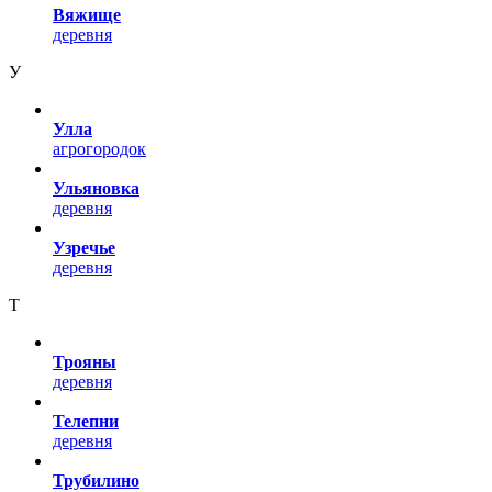
Вяжище
деревня
У
Улла
агрогородок
Ульяновка
деревня
Узречье
деревня
Т
Трояны
деревня
Телепни
деревня
Трубилино