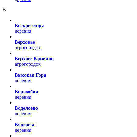
В
Воскресенцы
деревня
Верховье
агрогородок
Верхнее Кривино
агрогородок
Высокая Гора
деревня
Ворохобки
деревня
Водолоево
деревня
Вядерево
деревня