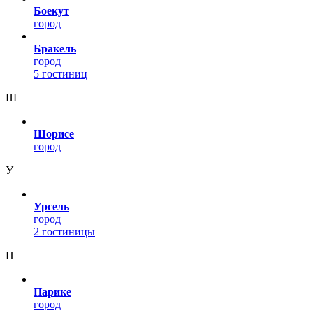
Боекут
город
Бракель
город
5 гостиниц
Ш
Шорисе
город
У
Урсель
город
2 гостиницы
П
Парике
город