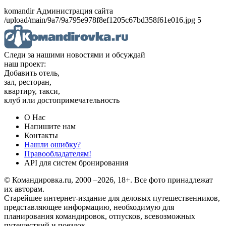
komandir Администрация сайта
/upload/main/9a7/9a795e978f8ef1205c67bd358f61e016.jpg 5
Следи за нашими новостями и обсуждай
наш проект:
Добавить отель,
зал, ресторан,
квартиру, такси,
клуб или достопримечательность
О Нас
Напишите нам
Контакты
Нашли ошибку?
Правообладателям!
API для систем бронирования
© Командировка.ru, 2000 –2026, 18+.
Все фото принадлежат
их авторам.
Старейшее интернет-издание для деловых путешественников,
представляющее информацию, необходимую для
планирования командировок, отпусков, всевозможных
путешествий и поездок.