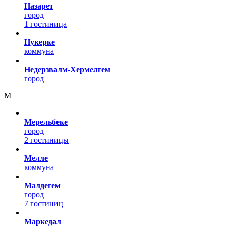
Назарет
город
1 гостиница
Нукерке
коммуна
Недерзвалм-Хермелгем
город
М
Мерельбеке
город
2 гостиницы
Мелле
коммуна
Малдегем
город
7 гостиниц
Маркедал