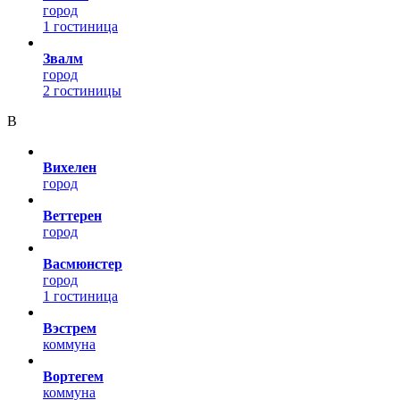
город
1 гостиница
Звалм
город
2 гостиницы
В
Вихелен
город
Веттерен
город
Васмюнстер
город
1 гостиница
Вэстрем
коммуна
Вортегем
коммуна