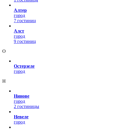
Алтер
город
7 гостиниц
Алст
город
9 гостиниц
О
Остерзеле
город
Н
Нинове
город
2 гостиницы
Невеле
город