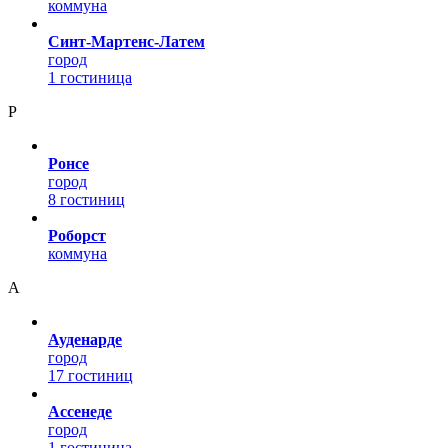
коммуна
Синт-Мартенс-Латем
город
1 гостиница
Р
Ронсе
город
8 гостиниц
Роборст
коммуна
А
Ауденарде
город
17 гостиниц
Ассенеде
город
1 гостиница