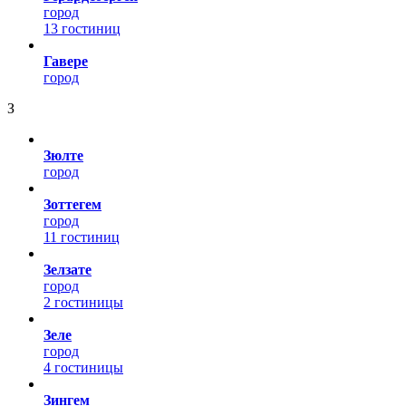
город
13 гостиниц
Гавере
город
З
Зюлте
город
Зоттегем
город
11 гостиниц
Зелзате
город
2 гостиницы
Зеле
город
4 гостиницы
Зингем