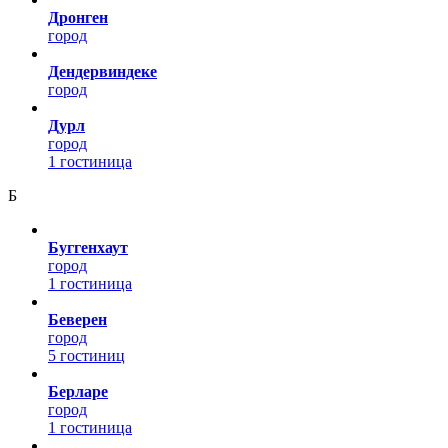
Дронген
город
Дендервиндеке
город
Дурл
город
1 гостиница
Б
Буггенхаут
город
1 гостиница
Беверен
город
5 гостиниц
Берларе
город
1 гостиница