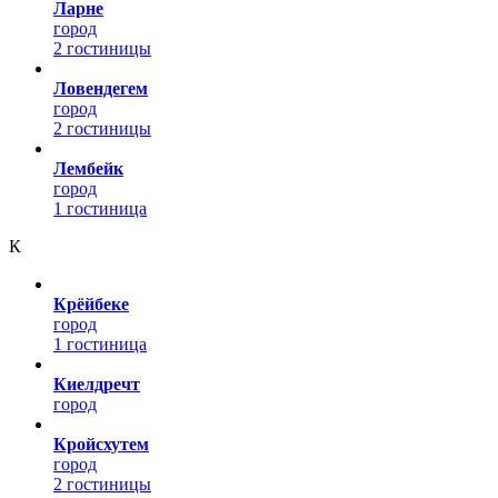
Ларне
город
2 гостиницы
Ловендегем
город
2 гостиницы
Лембейк
город
1 гостиница
К
Крёйбеке
город
1 гостиница
Киелдречт
город
Кройсхутем
город
2 гостиницы