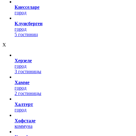
Кнесселаре
город
Клуисберген
город
5 гостиниц
Х
Херзеле
город
3 гостиницы
Хамме
город
2 гостиницы
Халтерт
город
Хофcтаде
коммуна